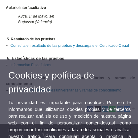
Aulario Interfacultativo
Avda. 1º de Mayo, s/n
Burjassot (Valencia)
5. Resultado de las pruebas
Consulta el resultado de las pruebas y descárgate el Certificado Oficial
6. Estadísticas de las pruebas
Información Estadísticas
Cookies y política de
7. Relación entre titulaciones universitarias y ramas de
conocimiento
privacidad
Relación entre titulaciones universitarias y ramas de conocimiento
Tu privacidad es importante para nosotros. Por ello te
informamos que utilizamos cookies propias y de terceros
para realizar análisis de uso y medición de nuestra página
web con el fin de personalizar contenidos,así como
proporcionar funcionalidades a las redes sociales o analizar
nuestro tráfico. Para continuar acepta o modifica la