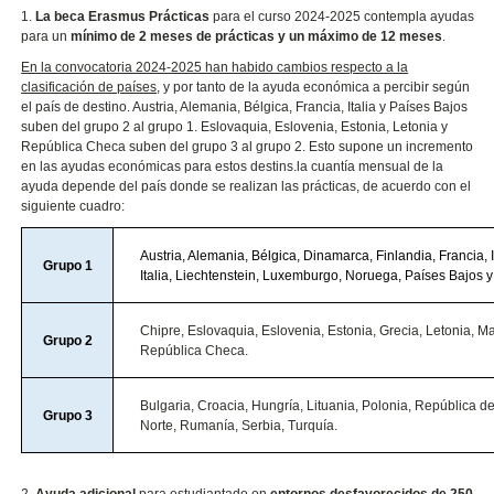
1.
La beca Erasmus Prácticas
para el curso 2024-2025 contempla ayudas
para un
mínimo de 2 meses de prácticas y un máximo de 12 meses
.
En la convocatoria 2024-2025 han habido cambios respecto a la
clasificación de países
, y por tanto de la ayuda económica a percibir según
el país de destino. Austria, Alemania, Bélgica, Francia, Italia y Países Bajos
suben del grupo 2 al grupo 1. Eslovaquia, Eslovenia, Estonia, Letonia y
República Checa suben del grupo 3 al grupo 2. Esto supone un incremento
en las ayudas económicas para estos destins.la cuantía mensual de la
ayuda depende del país donde se realizan las prácticas, de acuerdo con el
siguiente cuadro:
Austria, Alemania, Bélgica, Dinamarca, Finlandia, Francia, I
Grupo 1
Italia, Liechtenstein, Luxemburgo, Noruega, Países Bajos 
Chipre, Eslovaquia, Eslovenia, Estonia, Grecia, Letonia, Ma
Grupo 2
República Checa.
Bulgaria, Croacia, Hungría, Lituania, Polonia, República 
Grupo 3
Norte, Rumanía, Serbia, Turquía.
2.
Ayuda adicional
para estudiantado en
entornos desfavorecidos de 250