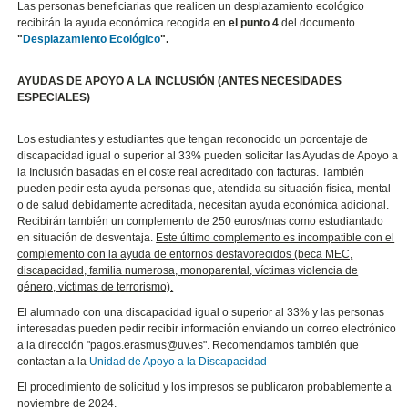
Las personas beneficiarias que realicen un desplazamiento ecológico
recibirán la ayuda económica recogida en
el punto 4
del documento
"
Desplazamiento Ecológico
".
AYUDAS DE APOYO A LA INCLUSIÓN (ANTES NECESIDADES
ESPECIALES)
Los estudiantes y estudiantes que tengan reconocido un porcentaje de
discapacidad igual o superior al 33% pueden solicitar las Ayudas de Apoyo a
la Inclusión basadas en el coste real acreditado con facturas. También
pueden pedir esta ayuda personas que, atendida su situación física, mental
o de salud debidamente acreditada, necesitan ayuda económica adicional.
Recibirán también un complemento de 250 euros/mas como estudiantado
en situación de desventaja.
Este último complemento es incompatible con el
complemento con la ayuda de entornos desfavorecidos (beca MEC,
discapacidad, familia numerosa, monoparental, víctimas violencia de
género, víctimas de terrorismo).
El alumnado con una discapacidad igual o superior al 33% y las personas
interesadas pueden pedir recibir información enviando un correo electrónico
a la dirección "pagos.erasmus@uv.es". Recomendamos también que
contactan a la
Unidad de Apoyo a la Discapacidad
El procedimiento de solicitud y los impresos se publicaron probablemente a
noviembre de 2024.