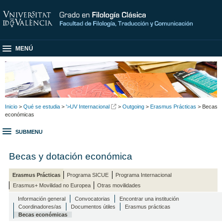
MENÚ
Inicio
>
Qué se estudia
>
'>UV Internacional
>
Outgoing
>
Erasmus Prácticas
> Becas
económicas
SUBMENU
Becas y dotación económica
Erasmus Prácticas
Programa SICUE
Programa Internacional
Erasmus+ Movilidad no Europea
Otras movilidades
Información general
Convocatorias
Encontrar una institución
Coordinadores/as
Documentos útiles
Erasmus prácticas
Becas económicas