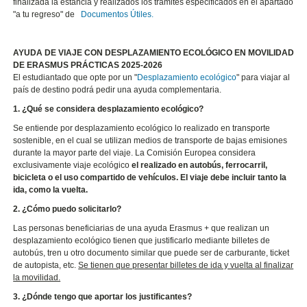
finalizada la estancia y realizados los trámites especificados en el apartado
"a tu regreso" de
Documentos Útiles.
AYUDA DE VIAJE CON DESPLAZAMIENTO ECOLÓGICO EN MOVILIDAD
DE ERASMUS PRÁCTICAS 2025-2026
El estudiantado que opte por un "
Desplazamiento ecológico
" para viajar al
país de destino podrá pedir una ayuda complementaria.
1. ¿Qué se considera desplazamiento ecológico?
Se entiende por desplazamiento ecológico lo realizado en transporte
sostenible, en el cual se utilizan medios de transporte de bajas emisiones
durante la mayor parte del viaje. La Comisión Europea considera
exclusivamente viaje ecológico
el realizado en autobús, ferrocarril,
bicicleta o el uso compartido de vehículos. El viaje debe incluir tanto la
ida, como la vuelta.
2. ¿Cómo puedo solicitarlo?
Las personas beneficiarias de una ayuda Erasmus + que realizan un
desplazamiento ecológico tienen que justificarlo mediante billetes de
autobús, tren u otro documento similar que puede ser de carburante, ticket
de autopista, etc.
Se tienen que presentar billetes de ida y vuelta al finalizar
la movilidad.
3. ¿Dónde tengo que aportar los justificantes?