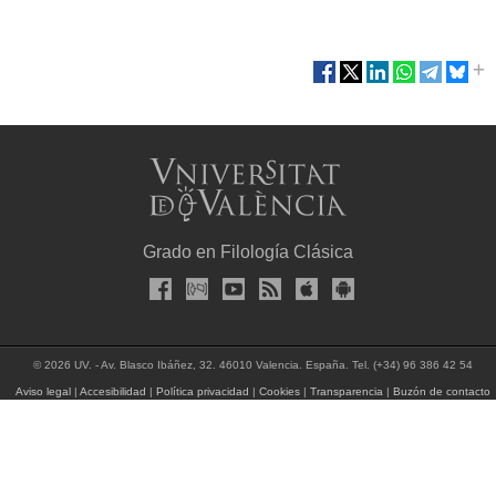
Grado en Filología Clásica
© 2026 UV. - Av. Blasco Ibáñez, 32. 46010 Valencia. España. Tel. (+34) 96 386 42 54
Aviso legal
|
Accesibilidad
|
Política privacidad
|
Cookies
|
Transparencia
|
Buzón de contacto