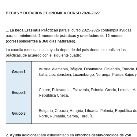
BECAS Y DOTACIÓN ECONÓMICA CURSO 2026-2027
1.
La beca Erasmus Prácticas
para el curso 2025-2026 contempla ayudas
para un
mínimo de 2 meses de prácticas y un máximo de 12 meses
(correspondientes a 360 dias naturales)
.
La cuantía mensual de la ayuda depende del país donde se realizan las
prácticas, de acuerdo con el siguiente cuadro:
Austria, Alemania, Bélgica, Dinamarca, Finlandia, Francia, I
Grupo 1
Italia, Liechtenstein, Luxemburgo, Noruega, Países Bajos 
Chipre, Eslovaquia, Eslovenia, Estonia, Grecia, Letonia, Ma
Grupo 2
República Checa.
Bulgaria, Croacia, Hungría, Lituania, Polonia, República 
Grupo 3
Norte, Rumanía, Serbia, Turquía.
2.
Ayuda adicional
para estudiantado en
entornos desfavorecidos de 250