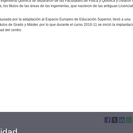
 Ingeniería Química se separaron de las Facultades de Física y Química y crearon 
los títulos de las áreas de las ingenierías, que nacieron de las antiguas Licencia
 causada por la adaptación al Espacio Europeo de Educación Superior, llevó a una
ítulos de Grado y Máster, por lo que durante el curso 2010-11 se inició la implantac
ad del centro:
cidad