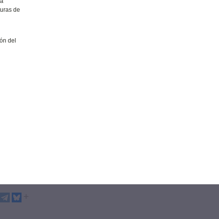
la
turas de
ión del