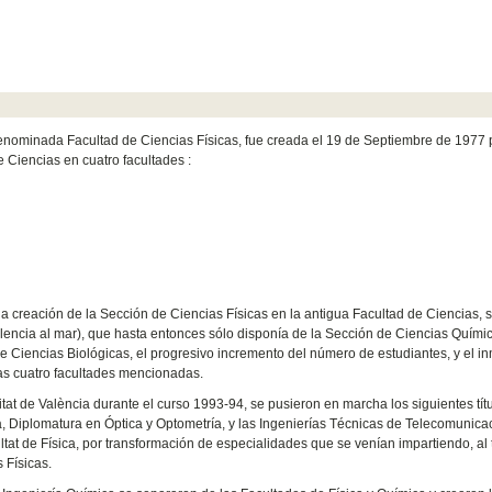
 denominada Facultad de Ciencias Físicas, fue creada el 19 de Septiembre de 1977 
de Ciencias en cuatro facultades :
 creación de la Sección de Ciencias Físicas en la antigua Facultad de Ciencias, 
encia al mar), que hasta entonces sólo disponía de la Sección de Ciencias Químic
e Ciencias Biológicas, el progresivo incremento del número de estudiantes, y el i
las cuatro facultades mencionadas.
tat de València durante el curso 1993-94, se pusieron en marcha los siguientes títu
ica, Diplomatura en Óptica y Optometría, y las Ingenierías Técnicas de Telecomunica
ultat de Física, por transformación de especialidades que se venían impartiendo, al
 Físicas.