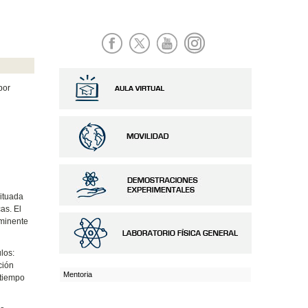
por
situada
as. El
nminente
los:
ción
Mentoria
 tiempo