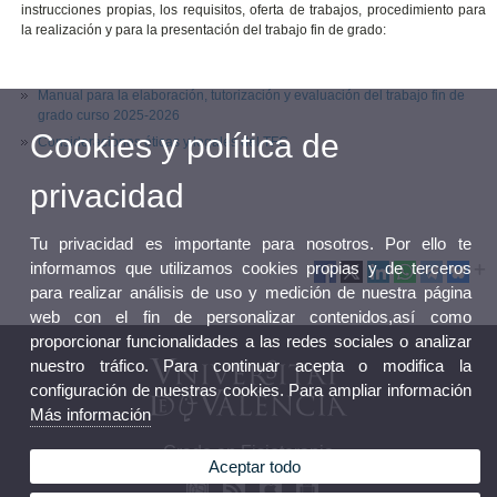
instrucciones propias, los requisitos, oferta de trabajos, procedimiento para
la realización y para la presentación del trabajo fin de grado:
Manual para la elaboración, tutorización y evaluación del trabajo fin de
grado curso 2025-2026
Cookies y política de
Consideraciones éticas y legales del TFG
privacidad
Tu privacidad es importante para nosotros. Por ello te
informamos que utilizamos cookies propias y de terceros
para realizar análisis de uso y medición de nuestra página
web con el fin de personalizar contenidos,así como
proporcionar funcionalidades a las redes sociales o analizar
nuestro tráfico. Para continuar acepta o modifica la
configuración de nuestras cookies. Para ampliar información
Más información
Grado en Fisioterapia
Aceptar todo