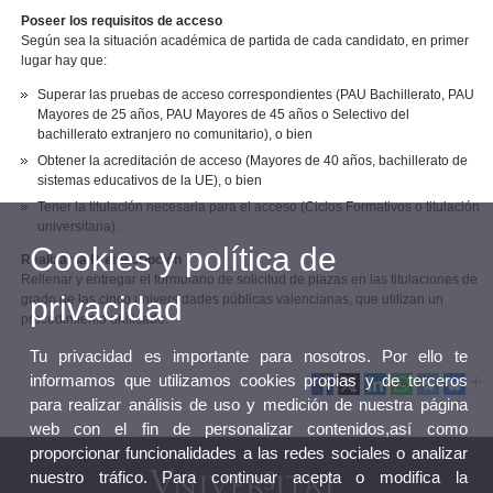
Poseer los requisitos de acceso
Según sea la situación académica de partida de cada candidato, en primer
lugar hay que:
Superar las pruebas de acceso correspondientes (PAU Bachillerato, PAU
Mayores de 25 años, PAU Mayores de 45 años o Selectivo del
bachillerato extranjero no comunitario), o bien
Obtener la acreditación de acceso (Mayores de 40 años, bachillerato de
sistemas educativos de la UE), o bien
Tener la titulación necesaria para el acceso (Ciclos Formativos o titulación
universitaria).
Cookies y política de
Realizar la Preinscripción
Rellenar y entregar el formulario de solicitud de plazas en las titulaciones de
privacidad
grado de las cinco universidades públicas valencianas, que utilizan un
procedimiento unificado.
Tu privacidad es importante para nosotros. Por ello te
informamos que utilizamos cookies propias y de terceros
para realizar análisis de uso y medición de nuestra página
web con el fin de personalizar contenidos,así como
proporcionar funcionalidades a las redes sociales o analizar
nuestro tráfico. Para continuar acepta o modifica la