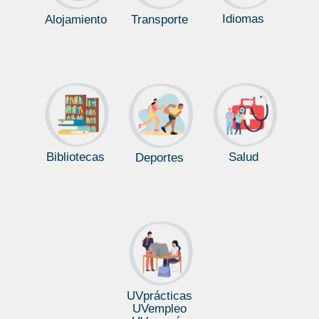
Idiomas
Alojamiento
Transporte
Las fuentes de información demográfica
Land grabbing. El acaparamiento de tierras
en los países del Sur.
Bibliotecas
Salud
Deportes
Vinculació “Join” de taules a una capa
cartogràfica
Análisis rápidos para caracterización simple
de muestras de suelo.
UVprácticas
UVempleo