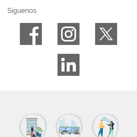
Síguenos
Recursos, actividades y gestión del turismo:
una aclaración para su planificación
sostenbile
Desafíos de la Unión Europea: Eppur si
muove
La importancia del capital social en el
desarrollo local
Geografía del Turismo: un fenómeno global
multidimensional