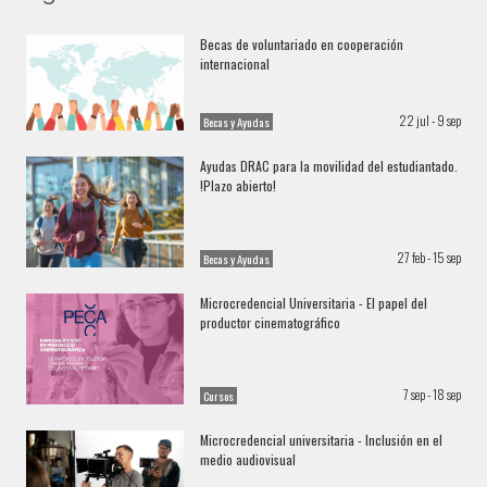
Medio Ambiente
Becas de voluntariado en cooperación
internacional
Promocional Grado en Geografía y Medio
22 jul - 9 sep
Becas y Ayudas
Ambiente 2025
Ayudas DRAC para la movilidad del estudiantado.
!Plazo abierto!
VideoGradoGeografiaVTS 01 1
27 feb - 15 sep
Becas y Ayudas
Microcredencial Universitaria - El papel del
productor cinematográfico
"Contad una historia a través de un mapa"
7 sep - 18 sep
Cursos
Microcredencial universitaria - Inclusión en el
medio audiovisual
"Contad una historia a través de un mapa" -
Resumen