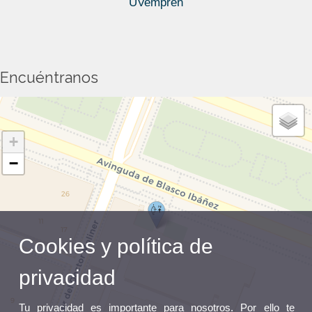
UVemprén
Aprender a reconocer las características
Físicas de los Minerales
Encuéntranos
LA FOTO AÉREA Y LA
FOTOINTERPRETACIÓN DEL RELIEVE
+
−
Infiltració de l’aigua al sòl.
Cookies y política de
La Cartoteca de la Universitat de València y
los mapas.
privacidad
Tu privacidad es importante para nosotros. Por ello te