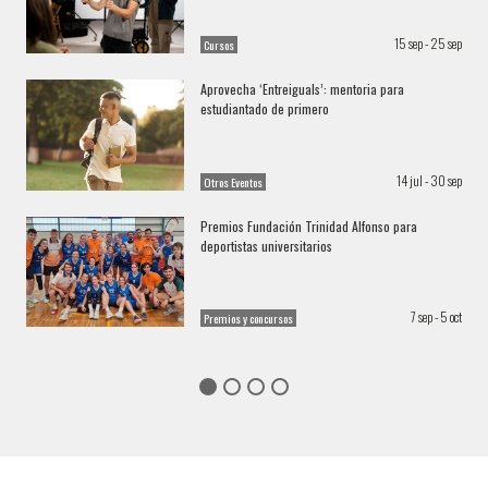
15 sep - 25 sep
Cursos
Aprovecha ‘Entreiguals’: mentoria para
Mesa Redonda sobre "Despoblación"
estudiantado de primero
14 jul - 30 sep
Otros Eventos
Nuevas visiones - Grado Geografía y Medio
Premios Fundación Trinidad Alfonso para
Ambiente UV
deportistas universitarios
7 sep - 5 oct
Premios y concursos
Salidas de Campo - Grado Geografía y Medio
Ambiente UV
¿Por qué estudiar el grado en Geografía y
Medio Ambiente?