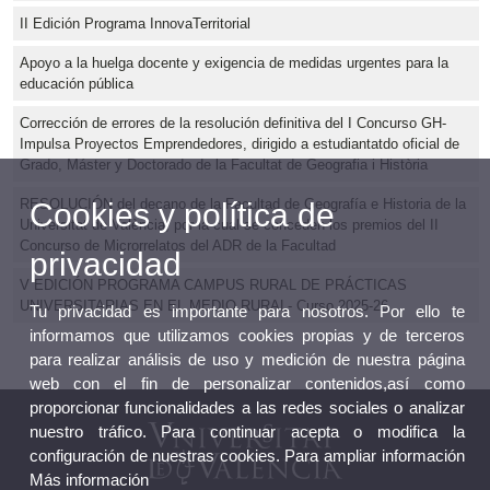
II Edición Programa InnovaTerritorial
Apoyo a la huelga docente y exigencia de medidas urgentes para la
educación pública
Corrección de errores de la resolución definitiva del I Concurso GH-
Impulsa Proyectos Emprendedores, dirigido a estudiantatdo oficial de
Grado, Máster y Doctorado de la Facultat de Geografia i Història
RESOLUCIÓN del decano de la Facultad de Geografía e Historia de la
Cookies y política de
Universitat de València, por la cual se conceden los premios del II
Concurso de Microrrelatos del ADR de la Facultad
privacidad
V EDICIÓN PROGRAMA CAMPUS RURAL DE PRÁCTICAS
UNIVERSITARIAS EN EL MEDIO RURAL- Curso 2025-26
Tu privacidad es importante para nosotros. Por ello te
informamos que utilizamos cookies propias y de terceros
para realizar análisis de uso y medición de nuestra página
web con el fin de personalizar contenidos,así como
proporcionar funcionalidades a las redes sociales o analizar
nuestro tráfico. Para continuar acepta o modifica la
configuración de nuestras cookies. Para ampliar información
Más información