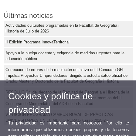
Últimas noticias
Actividades culturales programadas en la Facultat de Geografia i
Historia de Julio de 2026
II Edición Programa InnovaTerritorial
Apoyo a la huelga docente y exigencia de medidas urgentes para la
educación pública
Corrección de errores de la resolución definitiva del I Concurso GH-
Impulsa Proyectos Emprendedores, dirigido a estudiantatdo oficial de
Grado, Máster y Doctorado de la Facultat de Geografia i Història
RESOLUCIÓN del decano de la Facultad de Geografía e Historia de la
Cookies y política de
Universitat de València, por la cual se conceden los premios del II
Concurso de Microrrelatos del ADR de la Facultad
privacidad
V EDICIÓN PROGRAMA CAMPUS RURAL DE PRÁCTICAS
UNIVERSITARIAS EN EL MEDIO RURAL- Curso 2025-26
Tu privacidad es importante para nosotros. Por ello te
informamos que utilizamos cookies propias y de terceros