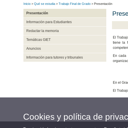
Inicio
>
Qué se estudia
>
Trabajo Final de Grado
> Presentación
Prese
Presentación
Información para Estudiantes
Redactar la memoria
El Trabaj
Temáticas GIET
tiene la 
competenc
Anuncios
En cada t
Información para tutores y tribunales
organizac
En el Gra
El Trabaj
Cookies y política de priva