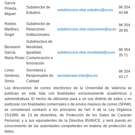
García
Subdirector de
96 354
Pineda,
subdireccion.etse.estudios@uv.es
Estudios
44 88
Miguel
Robles
Subdirector de
96 354
Martínez,
Relaciones
subdireccion.etse.relaciones@uv.es
30 85
Ángel
Institucionales
Subdirectora de
Benavent
Movilidad,
96 354
García,
Igualdad,
subdireccion.etse.movilidad@uv.es
35 71
María Roser
Comunicación e
Innovación
Loras
Secretaria y
96 354
Giménez,
Responsable de
secretariado.etse@uv.es
43 17
Sonia
Calidad
Las direcciones de correo electrónico de la Universitat de València se
publican en esta lista con finalidades exclusivamente académicas y
administrativas. El hecho de utilizarlas para a un uso distinto de estos, y en
particular con finalidades comerciales o de envíos masivos de correo (SPAM),
se considerará contrario a los principios de l'art. 4 de la Ley Orgánica
15/1999, de 13 de diciembre, de Protección de los Datos de Carácter
Personal, y a sus equivalentes de la Directiva 95/46/CE, y será puesto en
conocimiento de las autoridades competentes en materia de protección de
datos.