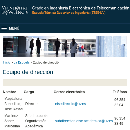
MENÚ
Inicio
>
La Escuela
> Equipo de dirección
Equipo de dirección
Nombre
Cargo
Correo electrónico
Teléfono
Magdalena
96 354
Benedicto,
Director
etsedireccio@uv.es
32 04
José Rafael
Martínez
Subdirector de
96 354
Sober,
Organización
subdireccion.etse.academica@uv.es
33 49
Marcelino
Académica