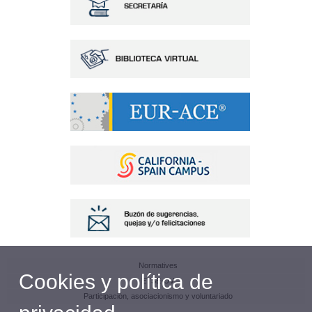
Normatives
Cookies y política de
ETSE-UV
Participación, asociacionismo y voluntariado