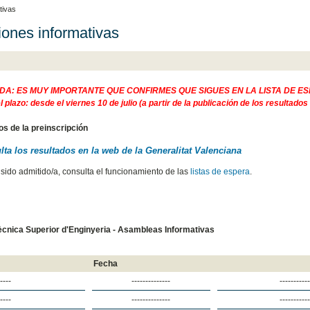
tivas
ones informativas
A: ES MUY IMPORTANTE QUE CONFIRMES QUE SIGUES EN LA LISTA DE ES
l plazo: desde el viernes 10 de julio (a partir de la publicación de los resultado
s de la preinscripción
ta los resultados en la web de la Generalitat Valenciana
 sido admitido/a, consulta el funcionamiento de las
listas de espera
.
ècnica Superior d'Enginyeria - Asambleas Informativas
Fecha
----
--------------
----------
----
--------------
----------