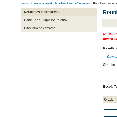
Inicio
>
Admisión y matrícula
>
Reuniones informativas
> Reuniones informa
Reuni
Reuniones informativas
Campus de Burjassot-Paterna
Directorio de contacto
RECUERD
dentro de
Resultado
Consul
Si no has
Escola T
Grado
----------
----------