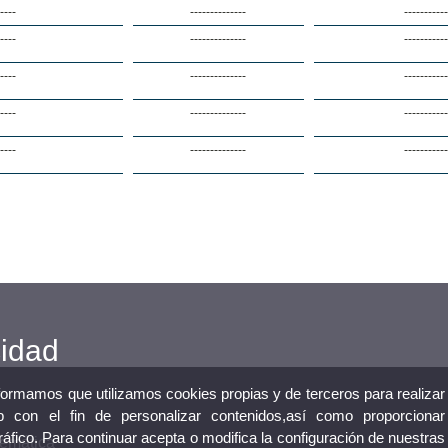
----
--------------
----------
----
--------------
----------
----
--------------
----------
----
--------------
----------
----
--------------
----------
cidad
nformamos que utilizamos cookies propias y de terceros para realizar
 con el fin de personalizar contenidos,así como proporcionar
tráfico. Para continuar acepta o modifica la configuración de nuestras
lemática