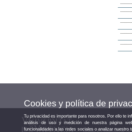
----------
----------
----------
----------
----------
Cookies y política de priva
Tu privacidad es importante para nosotros. Por ello te i
análisis de uso y medición de nuestra página web
funcionalidades a las redes sociales o analizar nuestro 
Grado en Ingeniería Te