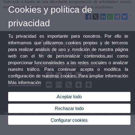
Todo esto a través de una abundante programación de actividades: cursos,
Cookies y política de
mentorías, conferencias, exposiciones durante el curso académico.
privacidad
Tu privacidad es importante para nosotros. Por ello te
informamos que utilizamos cookies propias y de terceros
para realizar análisis de uso y medición de nuestra página
web con el fin de personalizar contenidos,así como
proporcionar funcionalidades a las redes sociales o analizar
Grado en Ingeniería Telemática
nuestro tráfico. Para continuar acepta o modifica la
configuración de nuestras cookies. Para ampliar información
Más información
Aceptar todo
© 2026 UV. - Av. de la Universitat, s/n 46100 Burjassot. Valencia. Tel (+34) 963 54 32 10
Rechazar todo
Aviso legal
|
Accesibilidad
|
Política privacidad
|
Cookies
|
Transparencia
|
Buzón de contacto
Configurar cookies