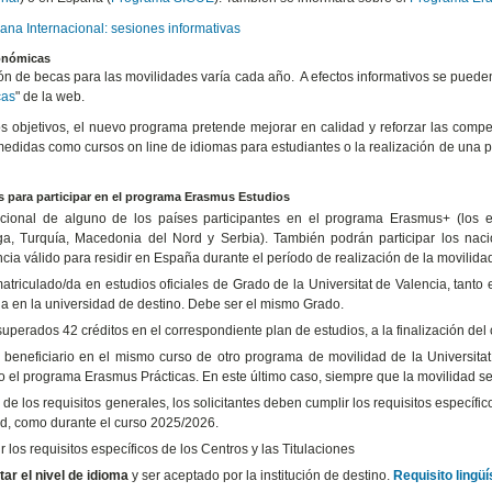
ana Internacional: sesiones informativas
onómicas
ón de becas para las movilidades varía cada año. A efectos informativos se puede
cas
" de la web.
os objetivos, el nuevo programa pretende mejorar en calidad y reforzar las compet
medidas como cursos on line de idiomas para estudiantes o la realización de una 
s para participar en el programa Erasmus Estudios
cional de alguno de los países participantes en el programa Erasmus+ (los e
a, Turquía, Macedonia del Nord y Serbia). También podrán participar los nac
cia válido para residir en España durante el período de realización de la movilida
matriculado/da en estudios oficiales de Grado de la Universitat de Valencia, tanto
ia en la universidad de destino. Debe ser el mismo Grado.
uperados 42 créditos en el correspondiente plan de estudios, a la finalización del
 beneficiario en el mismo curso de otro programa de movilidad de la Universitat
o el programa Erasmus Prácticas. En este último caso, siempre que la movilidad se 
 de los requisitos generales, los solicitantes deben cumplir los requisitos específic
tud, como durante el curso 2025/2026.
 los requisitos específicos de los Centros y las Titulaciones
tar el nivel de idioma
y ser aceptado por la institución de destino.
Requisito lingü