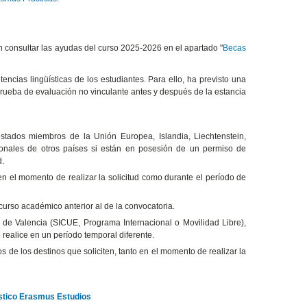
n consultar las ayudas del curso 2025-2026 en el apartado "
Becas
encias lingüísticas de los estudiantes. Para ello, ha previsto una
prueba de evaluación no vinculante antes y después de la estancia
stados miembros de la Unión Europea, Islandia, Liechtenstein,
ionales de otros países si están en posesión de un permiso de
d.
 en el momento de realizar la solicitud como durante el período de
 curso académico anterior al de la convocatoria.
 de Valencia (SICUE, Programa Internacional o Movilidad Libre),
realice en un período temporal diferente.
os de los destinos que soliciten, tanto en el momento de realizar la
ístico Erasmus Estudios