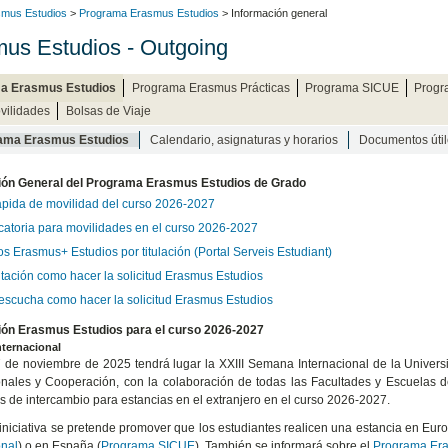
mus Estudios
>
Programa Erasmus Estudios
> Información general
us Estudios - Outgoing
a Erasmus Estudios
Programa Erasmus Prácticas
Programa SICUE
Progr
vilidades
Bolsas de Viaje
ama Erasmus Estudios
Calendario, asignaturas y horarios
Documentos útil
ión General del Programa Erasmus Estudios de Grado
ápida de movilidad del curso 2026-2027
atoria para movilidades en el curso 2026-2027
s Erasmus+ Estudios por titulación (Portal Serveis Estudiant)
tación como hacer la solicitud Erasmus Estudios
 escucha como hacer la solicitud Erasmus Estudios
ión Erasmus Estudios para el curso 2026-2027
ternacional
7 de noviembre de 2025 tendrá lugar la XXIII Semana Internacional de la Univers
onales y Cooperación, con la colaboración de todas las Facultades y Escuelas de 
 de intercambio para estancias en el extranjero en el curso 2026-2027.
iniciativa se pretende promover que los estudiantes realicen una estancia en Eur
onal
) o en España (
Programa SICUE
). También se informará sobre el
Programa Era