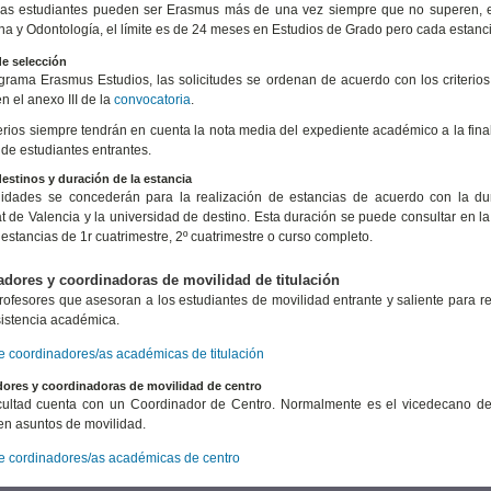
las estudiantes pueden ser Erasmus más de una vez siempre que no superen, e
na y Odontología, el límite es de 24 meses en Estudios de Grado pero cada estanc
de selección
grama Erasmus Estudios, las solicitudes se ordenan de acuerdo con los criteri
 el anexo III de la
convocatoria
.
terios siempre tendrán en cuenta la nota media del expediente académico a la fina
de estudiantes entrantes.
estinos y duración de la estancia
idades se concederán para la realización de estancias de acuerdo con la dura
at de Valencia y la universidad de destino. Esta duración se puede consultar en la 
 estancias de 1r cuatrimestre, 2º cuatrimestre o curso completo.
dores y coordinadoras de movilidad de titulación
rofesores que asesoran a los estudiantes de movilidad entrante y saliente para red
sistencia académica.
de coordinadores/as académicas de titulación
ores y coordinadoras de movilidad de centro
ultad cuenta con un Coordinador de Centro. Normalmente es el vicedecano de 
en asuntos de movilidad.
de cordinadores/as académicas de centro