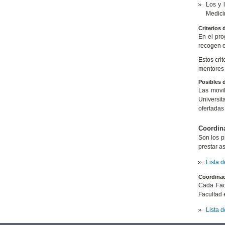
Los y 
Medici
Criterios 
En el pro
recogen en
Estos cri
mentores 
Posibles d
Las movil
Universit
ofertadas
Coordina
Son los p
prestar a
Lista 
Coordinad
Cada Fac
Facultad 
Lista 