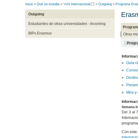
Inicio
>
Qué se estudia
>
'>UV Internacional
>
Outgoing
>
Programa Eras
Erasm
Outgoing
Estudiantes de otras universidades - Incoming
Program
BIPs Erasmus
Otras mo
Progr
Informac
Guía r
Convoc
Destino
Presen
Mira y
Informac
Semana In
Del 3 al 
Internaci
programas
Con esta 
Internaci