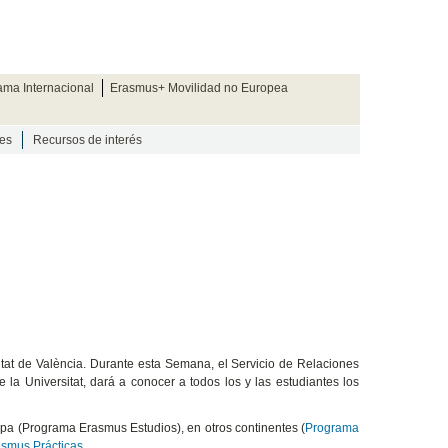
ama Internacional
Erasmus+ Movilidad no Europea
es
Recursos de interés
itat de València. Durante esta Semana, el Servicio de Relaciones
la Universitat, dará a conocer a todos los y las estudiantes los
opa (Programa Erasmus Estudios), en otros continentes (
Programa
smus Prácticas
.