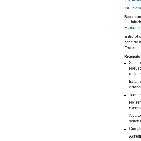
XXIII Sem
Becas ec
La dotaci
Económi
Entre otr
serie de 
Erasmus.
Requisito
Ser na
Norueg
residen
Estar 
estanc
Tener s
No ser
except
A parte
solici
Cumplir
Acredi