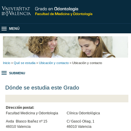
MENÚ
Inicio
>
Qué se estudia
>
Ubicación y contacto
> Ubicación y contacto
SUBMENU
Dónde se estudia este Grado
Dirección postal:
Facultad Medicina y Odontologia
Clínica Odontològica
Avda Blasco Ibañez nº 15
C/ Gascó Oliag, 1
46010 Valencia
46010 Valencia