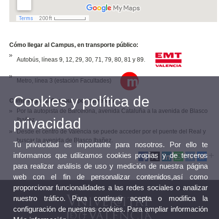
Cómo llegar al Campus, en transporte público:
Autobús, líneas 9, 12, 29, 30, 71, 79, 80, 81 y 89.
Metro, línea 3 (estación Facultades)
Cookies y política de
Cómo llegar al Campus, por carretera:
Por la autopista de Barcelona, avenida Cataluña a la avenida de Blasco
privacidad
Ibañez.
Desde el centro de Valencia se puede acceder por el puente del Real y
buscar la avenida de Blasco Ibañez.
Tu privacidad es importante para nosotros. Por ello te
informamos que utilizamos cookies propias y de terceros
para realizar análisis de uso y medición de nuestra página
web con el fin de personalizar contenidos,así como
proporcionar funcionalidades a las redes sociales o analizar
nuestro tráfico. Para continuar acepta o modifica la
configuración de nuestras cookies. Para ampliar información