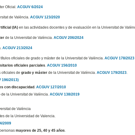
er Oficial.
ACGUV 6/2024
rsitat de València.
ACGUV 123/2020
ificial (IA)
en las actividades docentes y de evaluación en la Universitat de Valèn
ter
de la Universitat de València.
ACGUV 206/2024
a.
ACGUV 213/2024
títulos oficiales de grado y máster de la Universitat de València.
ACGUV 178/2023
sitarios oficiales parciales
.
ACGUV 156/2010
s oficiales de
grado y máster
de la Universitat de València.
ACGUV 179/2023
.
 196/2013)
tes con discapacidad
.
ACGUV 127/2010
o
de la Universitat de València.
ACGUV 138/2019
versitat de València
tes de la Universidad de Valencia.
4/2009
a personas
mayores de 25, 40 y 45 años
.