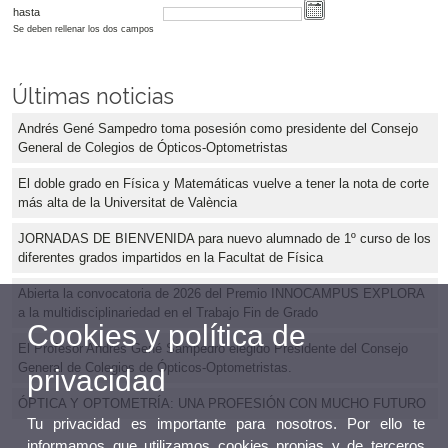
hasta
Se deben rellenar los dos campos
Últimas noticias
Andrés Gené Sampedro toma posesión como presidente del Consejo
General de Colegios de Ópticos-Optometristas
El doble grado en Física y Matemáticas vuelve a tener la nota de corte
más alta de la Universitat de València
JORNADAS DE BIENVENIDA para nuevo alumnado de 1º curso de los
diferentes grados impartidos en la Facultat de Física
Abierta la convocatoria de 2026 del Premio INNOCAMPUS EXPLORA
a la multidisciplinariedad en el Trabajo Fin de Grado
Cookies y política de
El Profesor Andrés Gené Sampedro elegido Presidente del Consejo
General de Colegios de Ópticos-Optometristas.
privacidad
ÓPTICA Y OPTOMETRÍA: UNA PROFESIÓN CON MUCHO FUTURO
Tu privacidad es importante para nosotros. Por ello te
informamos que utilizamos cookies propias y de terceros