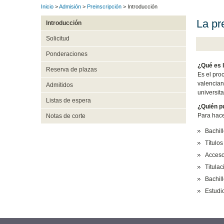
Inicio
>
Admisión
>
Preinscripción
> Introducción
La pr
Introducción
Solicitud
Ponderaciones
¿Qué es l
Reserva de plazas
Es el pro
valencian
Admitidos
universita
Listas de espera
¿Quién p
Para hace
Notas de corte
Bachil
Títulos
Acceso
Titulac
Bachil
Estudi