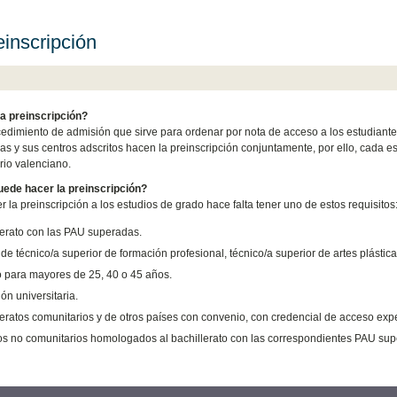
einscripción
a preinscripción?
cedimiento de admisión que sirve para ordenar por nota de acceso a los estudiant
as y sus centros adscritos hacen la preinscripción conjuntamente, por ello, cada es
rio valenciano.
uede hacer la preinscripción?
r la preinscripción a los estudios de grado hace falta tener uno de estos requisitos
lerato con las PAU superadas.
 de técnico/a superior de formación profesional, técnico/a superior de artes plástica
 para mayores de 25, 40 o 45 años.
ión universitaria.
leratos comunitarios y de otros países con convenio, con credencial de acceso ex
os no comunitarios homologados al bachillerato con las correspondientes PAU sup