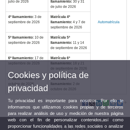
julio de 2026
llamamiento:
30 y 31
de julio de 2026
4º llamamiento:
3 de
Matrícula 4º
septiembre de 2026
llamamiento:
4 y 7 de
Automatrícula
septiembre de 2026
5º llamamiento:
10 de
Matrícula 5º
septiembre de 2026
llamamiento:
11 y 14
de septiembre de 2026
6º llamamiento:
17 de
Matrícula 6º
septiembre de 2026
llamamiento:
18 y 21
de septiembre de 2026
Cookies y política de
7º llamamiento:
1 de
Matrícula 7º
octubre de 2026
llamamiento:
2 de
privacidad
octubre de 2026
Tu privacidad es importante para nosotros. Por ello te
informamos que utilizamos cookies propias y de terceros
para realizar análisis de uso y medición de nuestra página
web con el fin de personalizar contenidos,así como
proporcionar funcionalidades a las redes sociales o analizar