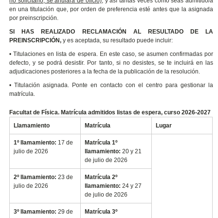
no solicitarlo, se anulará de oficio)
, y así tantas veces como seas admitido/a
en una titulación que, por orden de preferencia esté antes que la asignada
por preinscripción.
SI HAS REALIZADO RECLAMACIÓN AL RESULTADO DE LA
PREINSCRIPCIÓN,
y es aceptada, su resultado puede incluir:
• Titulaciones en lista de espera. En este caso, se asumen confirmadas por
defecto, y se podrá desistir. Por tanto, si no desistes, se te incluirá en las
adjudicaciones posteriores a la fecha de la publicación de la resolución.
• Titulación asignada. Ponte en contacto con el centro para gestionar la
matrícula.
Facultat de Física. Matrícula admitidos listas de espera, curso 2026-2027
Llamamiento
Matrícula
Lugar
1º llamamiento:
17 de
Matrícula 1º
julio de 2026
llamamiento:
20 y 21
de julio de 2026
2º llamamiento:
23 de
Matrícula 2º
julio de 2026
llamamiento:
24 y 27
de julio de 2026
3º llamamiento:
29 de
Matrícula 3º