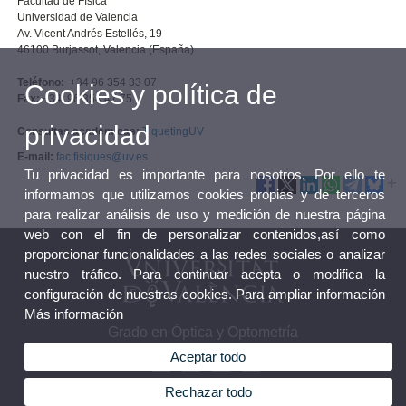
Facultad de Física
Universidad de Valencia
Av. Vicent Andrés Estellés, 19
46100 Burjassot, Valencia (España)
Teléfono:
+34 96 354 33 07
Cookies y política de
Fax:
+34 96 354 47 75
privacidad
Consultas académicas:
TiquetingUV
E-mail:
fac.fisiques@uv.es
Tu privacidad es importante para nosotros. Por ello te
informamos que utilizamos cookies propias y de terceros
para realizar análisis de uso y medición de nuestra página
web con el fin de personalizar contenidos,así como
proporcionar funcionalidades a las redes sociales o analizar
nuestro tráfico. Para continuar acepta o modifica la
configuración de nuestras cookies. Para ampliar información
Más información
Grado en Óptica y Optometría
Aceptar todo
Rechazar todo