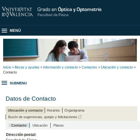
MENÚ
Inicio
>
Becas y ayudas
>
Información y contacto
>
Contactos
>
Ubicación y contacto
>
Contacto
SUBMENU
Datos de Contacto
Ubicación y contacto
Horarios
Organigrama
Buzón de sugerencias, quejas y felicitaciones
Contacto
Ubicación
Planos
Dirección postal: