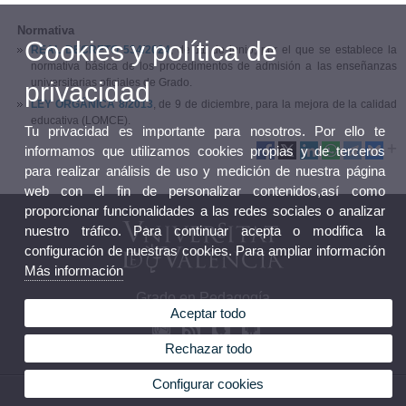
Normativa
Cookies y política de
REAL DECRETO 534/2024
, de 11 de junio, por el que se establece la
normativa básica de los procedimentos de admisión a las enseñanzas
universitarias oficiales de Grado.
privacidad
LEY ORGÁNICA 8/2013
, de 9 de diciembre, para la mejora de la calidad
educativa (LOMCE).
Tu privacidad es importante para nosotros. Por ello te
informamos que utilizamos cookies propias y de terceros
para realizar análisis de uso y medición de nuestra página
web con el fin de personalizar contenidos,así como
proporcionar funcionalidades a las redes sociales o analizar
nuestro tráfico. Para continuar acepta o modifica la
configuración de nuestras cookies. Para ampliar información
Más información
Grado en Pedagogía
Aceptar todo
Rechazar todo
Configurar cookies
© 2026 UV. - Av. Blasco Ibáñez 30, 46010 Valencia. España. Tel. (+34) 96 386 41 00