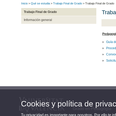
Inicio
>
Qué se estudia
>
Trabajo Final de Grado
> Trabajo Final de Grado
Traba
Trabajo Final de Grado
Información general
Pedagog
Guía d
Proced
Convoc
Solici
Cookies y política de priva
Grado en Pedagogía
Tu privacidad es importante para nosotros. Por ello te i