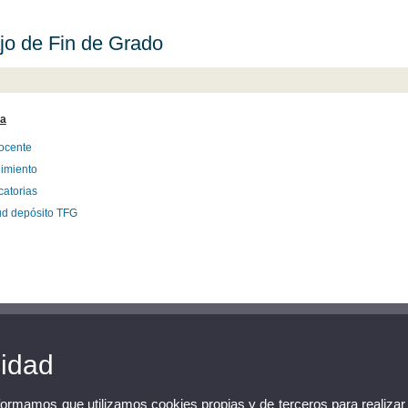
jo de Fin de Grado
ia
ocente
imiento
atorias
tud depósito TFG
cidad
nformamos que utilizamos cookies propias y de terceros para realizar