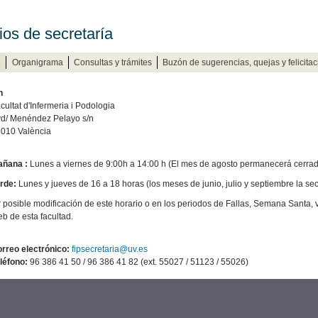
ios de secretaría
s
Organigrama
Consultas y trámites
Buzón de sugerencias, quejas y felicita
n
cultat d'Infermeria i Podologia
d/ Menéndez Pelayo s/n
010 València
ñana :
Lunes a viernes de 9:00h a 14:00 h (El mes de agosto permanecerá cerrada
rde:
Lunes y jueves de 16 a 18 horas (los meses de junio, julio y septiembre la secr
 posible modificación de este horario o en los periodos de Fallas, Semana Santa,
b de esta facultad.
rreo electrónico:
fipsecretaria@uv.es
léfono:
96 386 41 50 / 96 386 41 82 (ext. 55027 / 51123 / 55026)