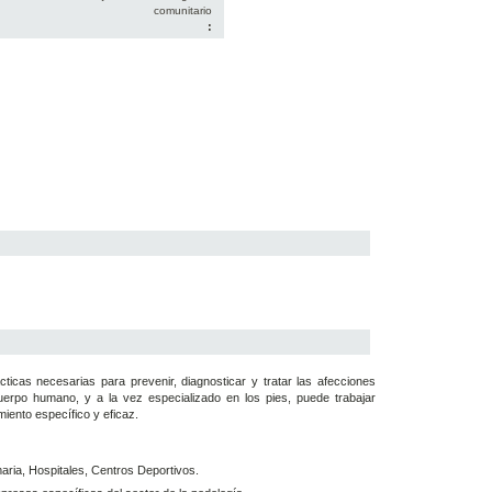
comunitario
:
ticas necesarias para prevenir, diagnosticar y tratar las afecciones
uerpo humano, y a la vez especializado en los pies, puede trabajar
miento específico y eficaz.
maria, Hospitales, Centros Deportivos.