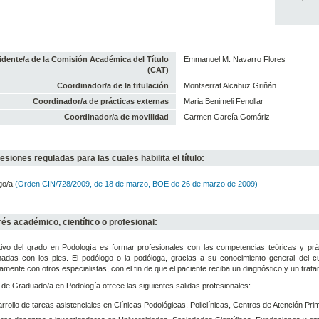
idente/a de la Comisión Académica del Título
Emmanuel M. Navarro Flores
(CAT)
Coordinador/a de la titulación
Montserrat Alcahuz Griñán
Coordinador/a de prácticas externas
Maria Benimeli Fenollar
Coordinador/a de movilidad
Carmen García Gomáriz
esiones reguladas para las cuales habilita el título:
go/a
(Orden CIN/728/2009, de 18 de marzo, BOE de 26 de marzo de 2009)
rés académico, científico o profesional:
tivo del grado en Podología es formar profesionales con las competencias teóricas y prác
onadas con los pies. El podólogo o la podóloga, gracias a su conocimiento general del c
amente con otros especialistas, con el fin de que el paciente reciba un diagnóstico y un trata
lo de Graduado/a en Podología ofrece las siguientes salidas profesionales:
rrollo de tareas asistenciales en Clínicas Podológicas, Policlínicas, Centros de Atención Pri