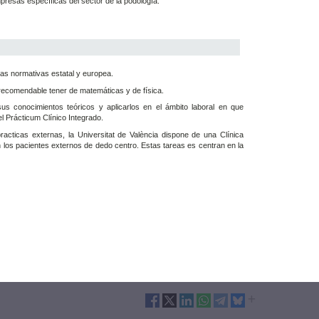
resas específicas del sector de la podología.
las normativas estatal y europea.
 recomendable tener de matemáticas y de física.
sus conocimientos teóricos y aplicarlos en el ámbito laboral en que
el Prácticum Clínico Integrado.
racticas externas, la Universitat de València dispone de una Clínica
n los pacientes externos de dedo centro. Estas tareas es centran en la