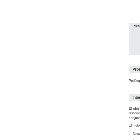
Pres
Prof
Podólo
Inte
El obje
relaci
conjunt
El títu
Desa