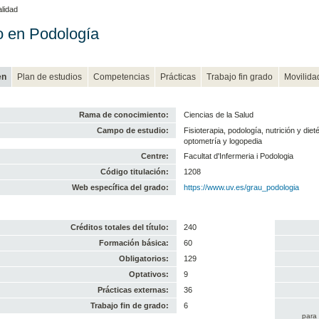
lidad
 en Podología
en
Plan de estudios
Competencias
Prácticas
Trabajo fin grado
Movilida
Rama de conocimiento:
Ciencias de la Salud
Campo de estudio:
Fisioterapia, podología, nutrición y diet
optometría y logopedia
Centre:
Facultat d'Infermeria i Podologia
Código titulación:
1208
Web específica del grado:
https://www.uv.es/grau_podologia
Créditos totales del título:
240
Formación básica:
60
Obligatorios:
129
Optativos:
9
Prácticas externas:
36
Trabajo fin de grado:
6
para