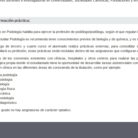
res docentes e investigadoras en Universidades, Sociedades Científicas, Fundaciones y emp
rmación práctica:
o en Podología habilita para ejercer la profesión de podólogo/podóloga, según el que regulan 
tudiar Podología es recomienda tener conocimientos previos de biología y de química, y es
argo de tercero y cuarto curso el alumnado realiza prácticas externas, para consolidar 
llará su profesión, estas prácticas están incluidas dentro de las asignaturas que configuran 
de los convenios existentes con clínicas, hospitales y otros centros para realizar las p
ica propia donde el estudiantado tiene la oportunidad de desarrollar tareas asistenciales co
n clínica en las diferentes áreas de conociendo de la titulación, como por ejemplo:
ía podología
odología
iología
ogía física
ecánica
podología
diagnóstico
 grado no hay asignaturas de carácter optativo.