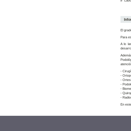
Labo
Info
El grad
Para es
A lo l
desarro
Además 
Podológ
atenció
- Cirug
- Ortop
- Ortes
- Podol
- Biom
- Quiro
- Radio
En este