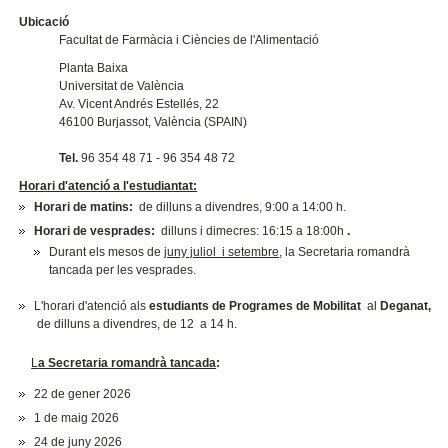
Ubicació
Facultat de Farmàcia i Ciències de l'Alimentació
Planta Baixa
Universitat de València
Av. Vicent Andrés Estellés, 22
46100 Burjassot, València (SPAIN)
Tel.
96 354 48 71 - 96 354 48 72
Horari d'atenció a l'estudiantat:
Horari de matins:
de dilluns a divendres, 9:00 a 14:00 h.
Horari de vesprades:
dilluns i dimecres: 16:15 a 18:00h
.
Durant els mesos de
juny juliol i setembre
, la Secretaria romandrà
tancada per les vesprades.
L'horari d'atenció als
estudiants de Programes de Mobilitat
al
Deganat,
de dilluns a divendres, de 12 a 14 h.
L
a Secretaria romandrà tancada
:
22 de gener 2026
1 de maig 2026
24 de juny 2026