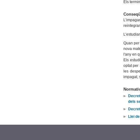
Els termi
Conseqü
L’impaga
reintegra
L’estudian
Quan per 
nova matr
l'any en q
Els estud
optat per
les despe
impagat, s
Normativ
Decret
dels s
Decret
Llei d