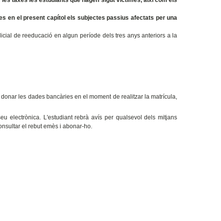
les taxes les estudiants que hagen sigut víctimes, així com els
s en el present capítol els subjectes passius afectats per una
icial de reeducació en algun període dels tres anys anteriors a la
e donar les dades bancàries en el moment de realitzar la matrícula,
 electrònica. L'estudiant rebrà avís per qualsevol dels mitjans
consultar el rebut emès i abonar-ho.