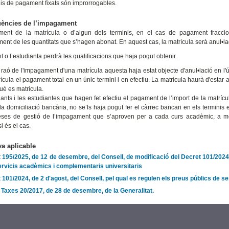
nis de pagament fixats són improrrogables.
ències de l’impagament
ment de la matrícula o d’algun dels terminis, en el cas de pagament fraccion
ment de les quantitats que s’hagen abonat. En aquest cas, la matrícula serà anul•lad
t o l’estudianta perdrà les qualificacions que haja pogut obtenir.
raó de l'impagament d'una matrícula aquesta haja estat objecte d'anul•lació en l'úl
ícula el pagament total en un únic termini i en efectiu. La matrícula haurà d'estar
uè es matricula.
iants i les estudiantes que hagen fet efectiu el pagament de l’import de la matrícul
 la domiciliació bancària, no se’ls haja pogut fer el càrrec bancari en els termini
ses de gestió de l’impagament que s’aproven per a cada curs acadèmic, a més d
i és el cas.
a aplicable
 195/2025, de 12 de desembre, del Consell, de modificació del Decret 101/2024, 
ervicis acadèmics i complementaris universitaris
 101/2024, de 2 d'agost, del Consell, pel qual es regulen els preus públics de s
e Taxes 20/2017, de 28 de desembre, de la Generalitat.