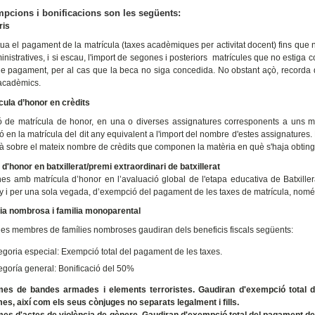
pcions i bonificacions son les següents:
ris
tua el pagament de la matrícula (taxes acadèmiques per activitat docent) fins que
nistratives, i si escau, l'import de segones i posteriors matrícules que no estiga c
de pagament, per al cas que la beca no siga concedida. No obstant açò, recorda q
 acadèmics.
cula d’honor en crèdits
ó de matrícula de honor, en una o diverses assignatures corresponents a uns ma
ó en la matrícula del dit any equivalent a l'import del nombre d'estes assignatures.
rà sobre el mateix nombre de crèdits que componen la matèria en què s'haja obtingu
 d'honor en batxillerat/premi extraordinari de batxillerat
es amb matrícula d’honor en l’avaluació global de l'etapa educativa de Batxillera
y i per una sola vegada, d’exempció del pagament de les taxes de matrícula, només
ia nombrosa i familia monoparental
es membres de famílies nombroses gaudiran dels beneficis fiscals següents:
egoria especial: Exempció total del pagament de les taxes.
egoría general: Bonificació del 50%
imes de bandes armades i elements terroristes.
Gaudiran d'exempció total d
mes, així com els seus cònjuges no separats legalment i fills.