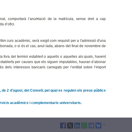
at, comportarà l’anul•lació de la matrícula, sense dret a cap
a d’ofici.
tim curs acadèmic, serà exigit com requisit per a l'admissió d'una
 abonada, o si és el cas, anul·lada, abans del final de novembre de
a fora del termini establert o aquells o aquelles als quals, havent
s establerts per causes que els siguen imputables, hauran d’abonar
els interessos bancaris carregats per l’entitat sobre l’import
de 2 d'agost, del Consell, pel qual es regulen els preus públics
ervicis acadèmics i complementaris universitaris.