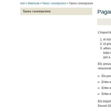
Inici
>
Matrícula
>
Taxes i exempcions
> Taxes i exempcions
Pagam
Taxes i exempcions
L'import d
el nú
el gra
altre
total 
per a
Els preus
relaciona
Els pre
Entre e
Entre e
Entre e
Els impor
Decret 10