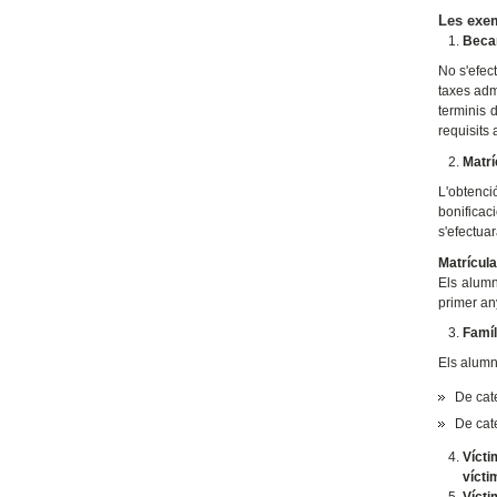
Les exem
Beca
No s'efec
taxes admi
terminis 
requisits
Matrí
L'obtenci
bonificaci
s'efectua
Matrícula
Els alumn
primer an
Famíl
Els alumn
De cat
De cat
Víct
vícti