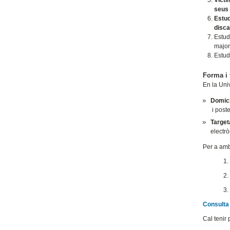
Vícti
seus 
Estud
disca
Estud
major
Estud
Forma i 
En la Uni
Domici
i poste
Target
electrò
Per a amb
1.
2.
3.
Consulta 
Cal tenir