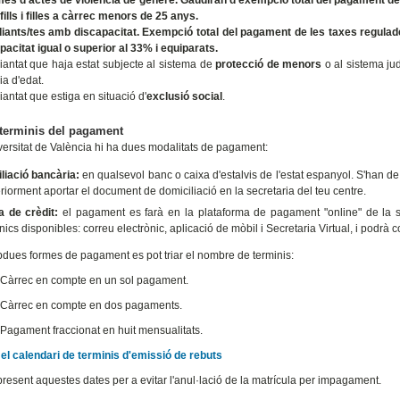
mes d'actes de violència de gènere.
Gaudiran d'exempció total del pagament de 
fills i filles a càrrec menors de 25 anys.
iants/tes amb discapacitat.
Exempció total del pagament de les taxes regulade
pacitat igual o superior al 33% i equiparats.
iantat que haja estat subjecte al sistema de
protecció de menors
o al sistema jud
ia d'edat.
iantat que estiga en situació d'
exclusió social
.
terminis del pagament
versitat de València hi ha dues modalitats de pagament:
liació bancària:
en qualsevol banc o caixa d'estalvis de l'estat espanyol. S'han d
riorment aportar el document de domiciliació en la secretaria del teu centre.
a de crèdit:
el pagament es farà en la plataforma de pagament "online" de la seu
nics disponibles: correu electrònic, aplicació de mòbil i Secretaria Virtual, i podrà 
dues formes de pagament es pot triar el nombre de terminis:
 Càrrec en compte en un sol pagament.
 Càrrec en compte en dos pagaments.
 Pagament fraccionat en huit mensualitats.
el calendari de terminis d'emissió de rebuts
 present aquestes dates per a evitar l'anul·lació de la matrícula per impagament.