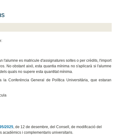
ns
e:
n l'alumne es matricule d'assignatures soltes o per crèdits, l'import
 euros. No obstant això, esta quantia mínima no s'aplicarà si l'alumne
 dels quals no supere esta quantitat mínima.
ca la Conferència General de Política Universitària, que estaran
cula
95/2025
, de 12 de desembre, del Consell, de modificació del
is acadèmics i complementaris universitaris.