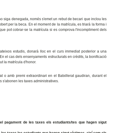
 no siga denegada, només s'emet un rebut de becari que inclou les
obert per la beca. En el moment de la matrícula, es triarà la forma i
ue pot cobrar-se la matrícula si es comprova l'incompliment dels
teixos estudis, donarà lloc en el curs immediat posterior a una
 En el cas dels ensenyaments estructurats en crèdits, la bonificació
t la matrícula d'honor.
t o amb premi extraordinari en el Batxillerat gaudiran, durant el
 s'abonen les taxes administratives.
el pagament de les taxes els estudiants/tes que hagen sigut