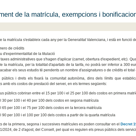
ent de la matrícula, exempcions i bonificacio
e la matrícula s'estableix cada any per la Generalitat Valenciana, i està en funció d
mero de crèdits
u d'experimentalitat de la titulació
s taxes administratives que s'hagen d'aplicar (carnet, obertura d'expedient, etc). Qua
de la matrícula, per la totalitat d'apartats de la tarifa, no podrà ser inferior a 300
 acabar els seus estudis té pendents un nombre d'assignatures o de crèdits el total
 públics i drets els fixarà la comunitat autonòma, dins dels límits que establi
ts amb els costos de prestació del servei, en els termes següents:
us públics cobriran entre el 15 per 100 i el 25 per 100 dels costos en primera matrí
l 30 per 100 i el 40 per 100 dels costos en segona matrícula
l 65 per 100 i el 75 per 100 dels costos en la tercera matrícula
l 90 per 100 i el 100 per 100 dels costos a partir de la quarta matrícula
ts de la primera, segona i succesives matrícules es poden consultar en el
Decret 1
1/2024, de 2 d'agost, del Consell, pel qual es regulen els preus públics dels servic