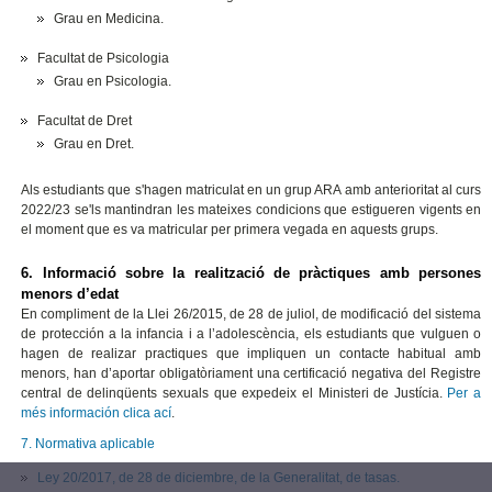
Grau en Medicina.
Facultat de Psicologia
Grau en Psicologia.
Facultat de Dret
Grau en Dret.
Als estudiants que s'hagen matriculat en un grup ARA amb anterioritat al curs
2022/23 se'ls mantindran les mateixes condicions que estigueren vigents en
el moment que es va matricular per primera vegada en aquests grups.
6. Informació sobre la realització de pràctiques amb persones
menors d’edat
En compliment de la Llei 26/2015, de 28 de juliol, de modificació del sistema
de protección a la infancia i a l’adolescència, els estudiants que vulguen o
hagen de realizar practiques que impliquen un contacte habitual amb
menors, han d’aportar obligatòriament una certificació negativa del Registre
central de delinqüents sexuals que expedeix el Ministeri de Justícia.
Per a
més información clica ací
.
7. Normativa aplicable
Ley 20/2017, de 28 de diciembre, de la Generalitat, de tasas.