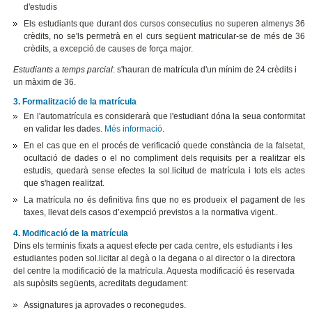
d'estudis
Els estudiants que durant dos cursos consecutius no superen almenys 36
crèdits, no se'ls permetrà en el curs següent matricular-se de més de 36
crèdits, a excepció.de causes de força major.
Estudiants a temps parcial
: s'hauran de matrícula d'un mínim de 24 crèdits i
un màxim de 36.
3. Formalització de la matrícula
En l'automatrícula es considerarà que l'estudiant dóna la seua conformitat
en validar les dades.
Més informació
.
En el cas que en el procés de verificació quede constància de la falsetat,
ocultació de dades o el no compliment dels requisits per a realitzar els
estudis, quedarà sense efectes la sol.licitud de matrícula i tots els actes
que s'hagen realitzat.
La matrícula no és definitiva fins que no es produeix el pagament de les
taxes, llevat dels casos d’exempció previstos a la normativa vigent..
4. Modificació de la matrícula
Dins els terminis fixats a aquest efecte per cada centre, els estudiants i les
estudiantes poden sol.licitar al degà o la degana o al director o la directora
del centre la modificació de la matrícula. Aquesta modificació és reservada
als supòsits següents, acreditats degudament:
Assignatures ja aprovades o reconegudes.