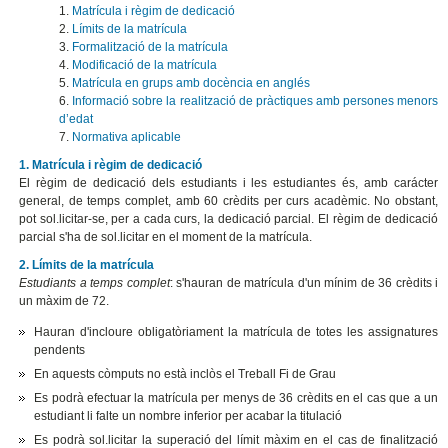
1.
Matrícula i règim de dedicació
2.
Límits de la matrícula
3.
Formalització de la matrícula
4.
Modificació de la matrícula
5.
Matrícula en grups amb docència en anglés
6.
Informació sobre la realització de pràctiques amb persones menors
d’edat
7.
Normativa aplicable
1. Matrícula i règim de dedicació
El règim de dedicació dels estudiants i les estudiantes és, amb carácter
general, de temps complet, amb 60 crèdits per curs acadèmic. No obstant,
pot sol.licitar-se, per a cada curs, la dedicació parcial. El règim de dedicació
parcial s'ha de sol.licitar en el moment de la matrícula.
2. Límits de la matrícula
Estudiants a temps complet
: s'hauran de matrícula d'un mínim de 36 crèdits i
un màxim de 72.
Hauran d'incloure obligatòriament la matrícula de totes les assignatures
pendents
En aquests còmputs no està inclòs el Treball Fi de Grau
Es podrà efectuar la matrícula per menys de 36 crèdits en el cas que a un
estudiant li falte un nombre inferior per acabar la titulació
Es podrà sol.licitar la superació del límit màxim en el cas de finalització