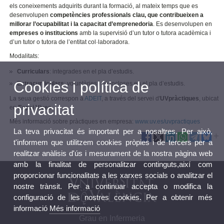
els coneixements adquirits durant la formació, al mateix temps que es
desenvolupen
competències professionals clau, que contribueixen a
millorar l’ocupabilitat i la capacitat d’emprenedoria
. Es desenvolupen en
empreses o institucions
amb la supervisió d’un tutor o tutora acadèmica i
d’un tutor o tutora de l’entitat col·laboradora.
Modalitats:
Curriculars
: integrades en el pla d’estudis.
Cookies i política de
Extracurriculars
: voluntàries i no incloses en el pla d’estudis.
La seua gestió correspon a
ADEIT
, a través del servei d'
UVpràctiques
, ubicat
privacitat
en
Espai Vives
.
Més informació sobre pràctiques en empresa:
www.uv.es/uvpractiques
La teva privacitat és important per a nosaltres. Per això,
t'informem que utilitzem cookies pròpies i de tercers per a
realitzar anàlisis d'ús i mesurament de la nostra pàgina web
amb la finalitat de personalitzar continguts,així com
proporcionar funcionalitats a les xarxes socials o analitzar el
nostre trànsit. Per a continuar accepta o modifica la
configuració de les nostres cookies. Per a obtenir més
informació
Més informació
Grau en Infermeria