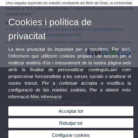
Una vegada superats els estudis conduents als títols de Grau, la Universitat
expedirà el SET juntament amb el títol. L'expedició d'aquest document tindrà
caràcter gratuït.
Cookies i política de
Normativa reguladora
R.D. 1044/03, d’1 d’agost, pel qual s’estableix el procediment per a
privacitat
l’expedició del Suplement Europeu al Títol
R.D. 1002/10, de 5 d’agost, sobre expedició de títols universitaris oficials
.
La teva privacitat és important per a nosaltres. Per això,
t'informem que utilitzem cookies pròpies i de tercers per a
realitzar anàlisis d'ús i mesurament de la nostra pàgina web
amb la finalitat de personalitzar continguts,així com
proporcionar funcionalitats a les xarxes socials o analitzar el
nostre trànsit. Per a continuar accepta o modifica la
configuració de les nostres cookies. Per a obtenir més
informació
Més informació
Grau en Podologia
Acceptar tot
Rebutjar tot
© 2026 UV. - Av. Menéndez y Pelayo, s/n. 46010 València. Espanya. Telèfon: (+34) 96 386 41
Configurar cookies