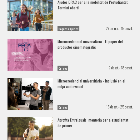
Ajudes DRAC per a la mobilitat de l’estudiantat.
Termini obert!
27 de febr. - 15 de set.
Beques i Ajudes
Microcredencial universitària - El paper del
productor cinematogràfic
7 de set. - 18 de set.
Cursos
Microcredencial universitària - Inclusió en el
mitjà audiovisual
15 de set. - 25 de set.
Cursos
Aprofita Entreiguals: mentoria per a estudiantat
de primer