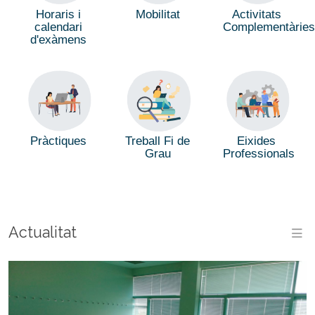
Horaris i
Mobilitat
Activitats
calendari
Complementàrie
d'exàmens
Treball Fi de
Pràctiques
Eixides
Grau
Professionals
Actualitat
M