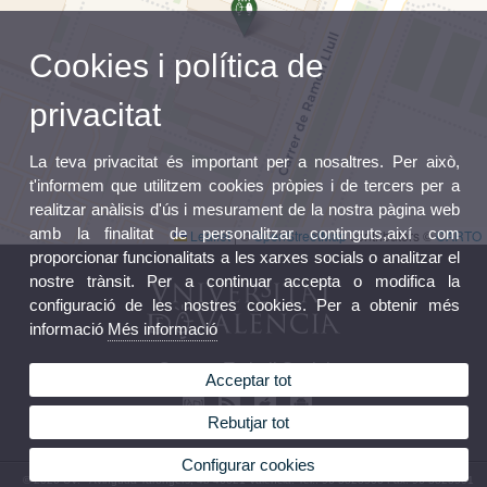
Cookies i política de
privacitat
La teva privacitat és important per a nosaltres. Per això,
t'informem que utilitzem cookies pròpies i de tercers per a
realitzar anàlisis d'ús i mesurament de la nostra pàgina web
amb la finalitat de personalitzar continguts,així com
Leaflet
|
©
OpenStreetMap
contributors ©
CARTO
proporcionar funcionalitats a les xarxes socials o analitzar el
nostre trànsit. Per a continuar accepta o modifica la
configuració de les nostres cookies. Per a obtenir més
informació
Més informació
Grau en Treball Social
Acceptar tot
Rebutjar tot
Configurar cookies
© 2026 UV. - Avinguda Tarongers, 4b 46021 València. Tel.: 96 3828500 Fax: 96 3828501