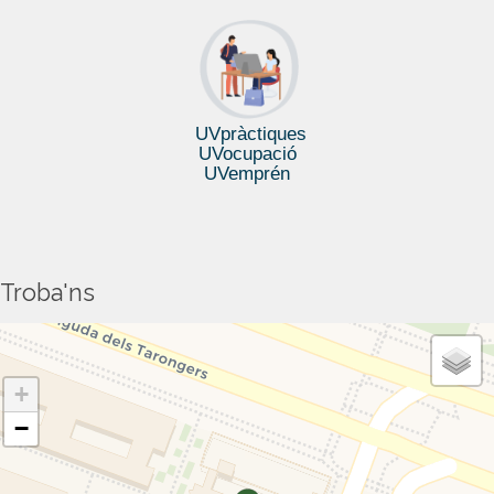
UVpràctiques
UVocupació
UVemprén
Troba'ns
+
−