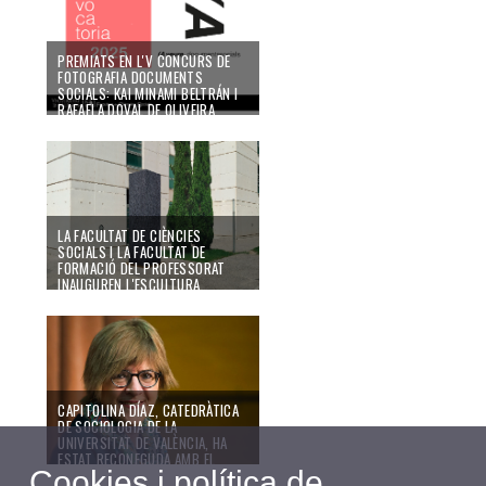
PREMIATS EN L'V CONCURS DE
FOTOGRAFIA DOCUMENTS
SOCIALS: KAI MINAMI BELTRÁN I
RAFAELA DOVAL DE OLIVEIRA
22/12/25
LA FACULTAT DE CIÈNCIES
SOCIALS I LA FACULTAT DE
FORMACIÓ DEL PROFESSORAT
INAUGUREN L'ESCULTURA
MEMÒRIES DE L'ARTISTA HUGO
MARTÍNEZ-TORMO
11/12/25
CAPITOLINA DÍAZ, CATEDRÀTICA
DE SOCIOLOGIA DE LA
UNIVERSITAT DE VALÈNCIA, HA
ESTAT RECONEGUDA AMB EL
Cookies i política de
PREMI NACIONAL DE SOCIOLOGIA