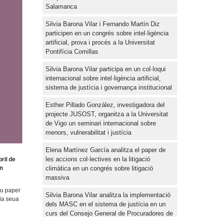
Salamanca
Silvia Barona Vilar i Fernando Martín Diz
participen en un congrés sobre intel·ligència
artificial, prova i procés a la Universitat
Pontifícia Comillas
Silvia Barona Vilar participa en un col·loqui
internacional sobre intel·ligència artificial,
sistema de justícia i governança institucional
Esther Pillado González, investigadora del
projecte JUSOST, organitza a la Universitat
de Vigo un seminari internacional sobre
menors, vulnerabilitat i justícia
Elena Martínez García analitza el paper de
les accions col·lectives en la litigació
ril de
climàtica en un congrés sobre litigació
en
massiva
eu paper
Silvia Barona Vilar analitza la implementació
 la seua
dels MASC en el sistema de justícia en un
curs del Consejo General de Procuradores de