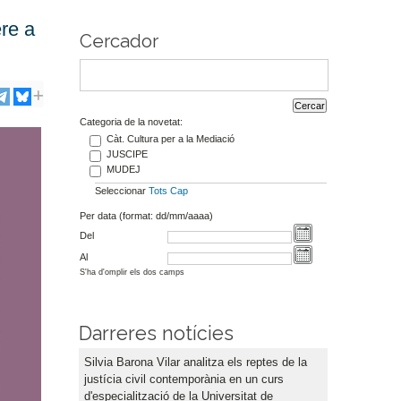
re a
Cercador
Categoria de la novetat:
Càt. Cultura per a la Mediació
JUSCIPE
MUDEJ
Seleccionar
Tots
Cap
Per data (format: dd/mm/aaaa)
Del
Al
S'ha d'omplir els dos camps
Darreres notícies
Silvia Barona Vilar analitza els reptes de la
justícia civil contemporània en un curs
d'especialització de la Universitat de