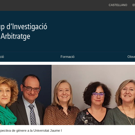
CASTELLANO
E
ció
Formació
Obse
pectiva de gènere a la Universitat Jaume I