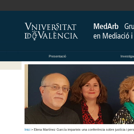
Presentació
Investiga
Inici
> Elena Martínez García imparteix una conferència sobre justícia i pers