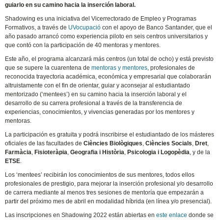
guiarlo en su camino hacia la inserción laboral.
Shadowing es una iniciativa del Vicerrectorado de Empleo y Programas
Formativos, a través de
UVocupació
con el apoyo de Banco Santander, que el
año pasado arrancó como experiencia piloto en seis centros universitarios y
que contó con la participación de 40 mentoras y mentores.
Este año, el programa alcanzará más centros (un total de ocho) y está previsto
que se supere la cuarentena de
mentoras y mentores
, profesionales de
reconocida trayectoria académica, económica y empresarial que colaborarán
altruistamente con el fin de orientar, guiar y aconsejar al estudiantado
mentorizado (‘mentees’) en su camino hacia la inserción laboral y el
desarrollo de su carrera profesional a través de la transferencia de
experiencias, conocimientos, y vivencias generadas por los mentores y
mentoras.
La participación es gratuita y podrá inscribirse el estudiantado de los másteres
oficiales de las facultades de
Ciències Biològiques
,
Ciències Socials
,
Dret
,
Farmàcia
,
Fisioteràpia
,
Geografia i Història
,
Psicologia i Logopèdia
, y de la
ETSE
.
Los ‘mentees’ recibirán los conocimientos de sus mentores, todos ellos
profesionales de prestigio, para mejorar la inserción profesional y/o desarrollo
de carrera mediante al menos tres sesiones de mentoría que empezarán a
partir del próximo mes de abril en modalidad híbrida (en línea y/o presencial).
Las inscripciones en Shadowing 2022 están abiertas en
este enlace
donde se