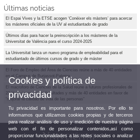
Últimas noticias
El Espai Vives y la ETSE acogen ‘Conèixer els màsters’ para acercar
los másteres oficiales de la UV al estudiantado de grado
Últimos días para hacer la preinscripción a los másteres de la
Universitat de València para el curso 2024-2025
La Universitat lanza un nuevo programa de empleabilidad para el
estudiantado de últimos cursos de grado y de máster
El Foro de Empleo del Área de Ciencias reúne a más de 40 entidades
en el Campus de Burjassot-Paterna
Cookies y política de
El macroforo de Ciencias de la Salud reúne a futuros profesionales de
privacidad
22 titulaciones, cinco facultades y más de 40 entidades en favor de
“mejorar la calidad de vida de las personas”
Tu privacidad es importante para nosotros. Por ello te
informamos que utilizamos cookies propias y de terceros
para realizar análisis de uso y medición de nuestra página
web con el fin de personalizar contenidos,así como
proporcionar funcionalidades a las redes sociales o analizar