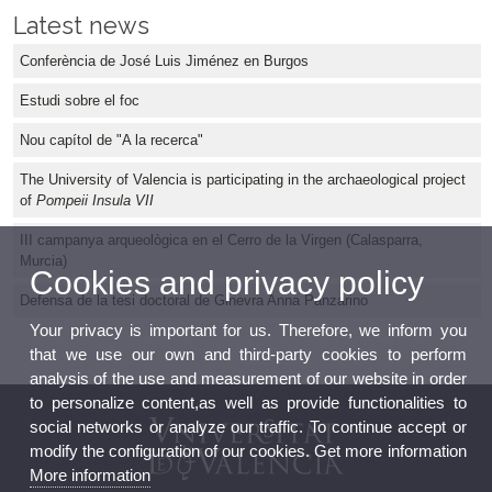
Latest news
Conferència de José Luis Jiménez en Burgos
Estudi sobre el foc
Nou capítol de "A la recerca"
The University of Valencia is participating in the archaeological project
of
Pompeii Insula VII
III campanya arqueològica en el Cerro de la Virgen (Calasparra,
Murcia)
Cookies and privacy policy
Defensa de la tesi doctoral de Ginevra Anna Panzarino
Your privacy is important for us. Therefore, we inform you
that we use our own and third-party cookies to perform
analysis of the use and measurement of our website in order
to personalize content,as well as provide functionalities to
social networks or analyze our traffic. To continue accept or
modify the configuration of our cookies. Get more information
More information