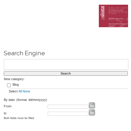
Search Engine
New category:
Blog
Select
All
None
By date: (format: dd/mm/yyyy)
From
to
Both fields must be filled