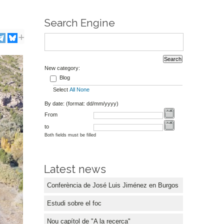
Search Engine
New category:
Blog
Select
All
None
By date: (format: dd/mm/yyyy)
From
to
Both fields must be filled
Latest news
Conferència de José Luis Jiménez en Burgos
Estudi sobre el foc
Nou capítol de "A la recerca"