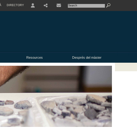
À
DIRECTORY
USER
Resources
Després del màster