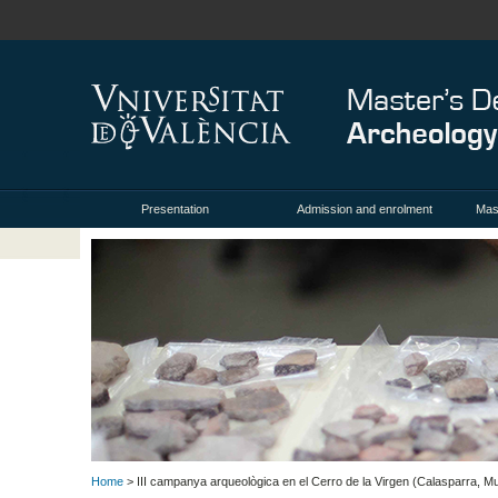
Presentation
Admission and enrolment
Mas
Home
> III campanya arqueològica en el Cerro de la Virgen (Calasparra, Mu