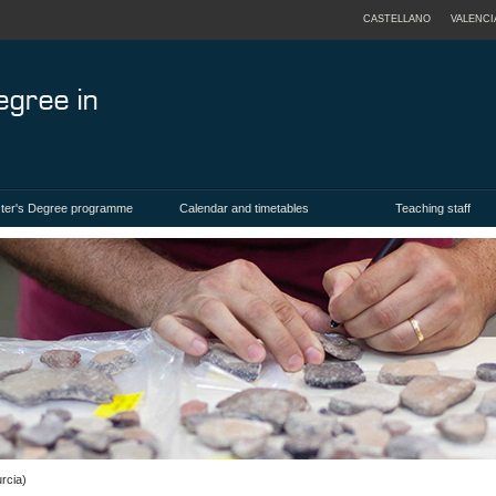
CASTELLANO
VALENCI
ter's Degree programme
Calendar and timetables
Teaching staff
rcia)