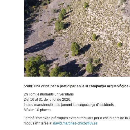
S'obri una crida per a participar en la III campanya arqueològica 
2n Torn: estudiants universitaris
Del 16 al 31 de juliol de 2026.
Inclou manutenció, allotjament i assegurança d'accidents.
Màxim 10 places.
També s'oferixen pràctiques extracurriculars per a estudiants de la
motius d'interés a:
david.martinez-chico@uv.es