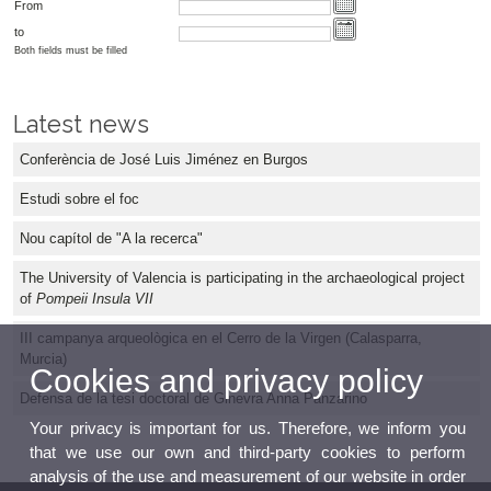
From
to
Both fields must be filled
Latest news
Conferència de José Luis Jiménez en Burgos
Estudi sobre el foc
Nou capítol de "A la recerca"
The University of Valencia is participating in the archaeological project
of
Pompeii Insula VII
III campanya arqueològica en el Cerro de la Virgen (Calasparra,
Murcia)
Cookies and privacy policy
Defensa de la tesi doctoral de Ginevra Anna Panzarino
Your privacy is important for us. Therefore, we inform you
that we use our own and third-party cookies to perform
analysis of the use and measurement of our website in order