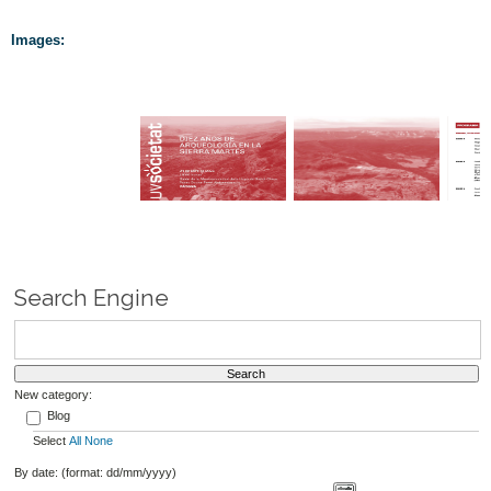
Images:
Search Engine
New category:
Blog
Select
All
None
By date: (format: dd/mm/yyyy)