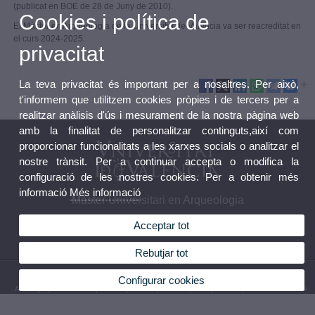
(publicat en BOE de 28 de Juny de 2010).
Cookies i política de
El Màster en Arqueologia de la Universitat de València va ser reacreditat en
el curs 2024-2025.
privacitat
La teva privacitat és important per a nosaltres. Per això,
t'informem que utilitzem cookies pròpies i de tercers per a
realitzar anàlisis d'ús i mesurament de la nostra pàgina web
amb la finalitat de personalitzar continguts,així com
proporcionar funcionalitats a les xarxes socials o analitzar el
nostre trànsit. Per a continuar accepta o modifica la
configuració de les nostres cookies. Per a obtenir més
informació
Més informació
Màster Universitari en Arqueologia
Acceptar tot
Rebutjar tot
© 2026 UV. - Avinguda Blasco Ibañez, 28 46010 València Telèfon: 96 3864242
Configurar cookies
Avís legal
|
Accessibilitat
|
Política privacitat
|
Cookies
|
Transparència
|
Bústia de contacte