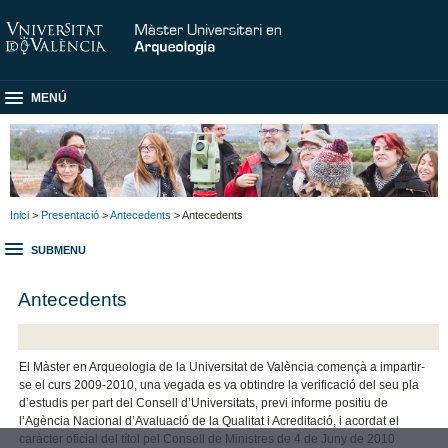
MENÚ
Inici
>
Presentació
>
Antecedents
> Antecedents
SUBMENU
Antecedents
El Màster en Arqueologia de la Universitat de València començà a impartir-
se el curs 2009-2010, una vegada es va obtindre la verificació del seu pla
d’estudis per part del Consell d’Universitats, previ informe positiu de
l’Agència Nacional d’Avaluació de la Qualitat i Acreditació, i acordat el
caràcter oficial del títol pel Consell de Ministres de 4 de Juny de 2010