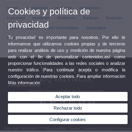
Greece
Guanyadores
Innovation
Intervencions
Cookies y política de
Inversiones
Mediterran
Mediterrani
Rankings
Restoreds
privacidad
Sagunt
Sagunto
Saint Vincent Martyr
Subacuático
Tu privacidad es importante para nosotros. Por ello te
feminism
salidas
Íberos
informamos que utilizamos cookies propias y de terceros
para realizar análisis de uso y medición de nuestra página
web con el fin de personalizar contenidos,así como
proporcionar funcionalidades a las redes sociales o analizar
nuestro tráfico. Para continuar acepta o modifica la
configuración de nuestras cookies. Para ampliar información
Más información
Máster Universitario en Arqueología
Aceptar todo
Rechazar todo
Configurar cookies
© 2026 UV. - Avda Blasco Ibañez 28. 46010 Valencia. Teléfono: 96 3864242
Aviso legal
|
Accesibilidad
|
Política privacidad
|
Cookies
|
Transparencia
|
Buzón de contacto