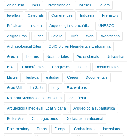
Antequera
Ibers
Profesionales
Talleres
Tallers
batallas
Catedrals
Conferences
Industria
Prehistory
Prácticas
historia
Arqueología subacuática
UNESCO
Asignaturas
Elche
Sevilla
Turís
Web
Workshops
Archaeological Sites
CSIC Sidrón Neandertals Endogàmia
Grecia
Iberians
Neandertales
Professionals
Universitat
BBC
Conferències
Congresos
Denia
Documentales
Llistes
Teulada
estudiar
Cepas
Documentals
Grau Vell
La Safor
Lucy
Excavations
National Archaeological Museum
Antigüetat
Arqueologia medieval, Edat Mitjana
Arqueologia subaqüàtica
Belles Arts
Catalogaciones
Declaració Instituconal
Documentary
Drons
Europe
Grabaciones
Inversions