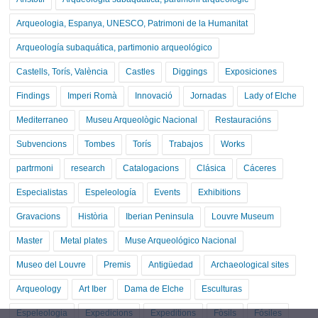
Arqueologia, Espanya, UNESCO, Patrimoni de la Humanitat
Arqueología subaquática, partimonio arqueológico
Castells, Torís, València
Castles
Diggings
Exposiciones
Findings
Imperi Romà
Innovació
Jornadas
Lady of Elche
Mediterraneo
Museu Arqueològic Nacional
Restauracións
Subvencions
Tombes
Torís
Trabajos
Works
partrmoni
research
Catalogacions
Clásica
Cáceres
Especialistas
Espeleología
Events
Exhibitions
Gravacions
Història
Iberian Peninsula
Louvre Museum
Master
Metal plates
Muse Arqueológico Nacional
Museo del Louvre
Premis
Antigüedad
Archaeological sites
Arqueology
Art Iber
Dama de Elche
Esculturas
Espeleologia
Expedicions
Expeditions
Fòsils
Fósiles