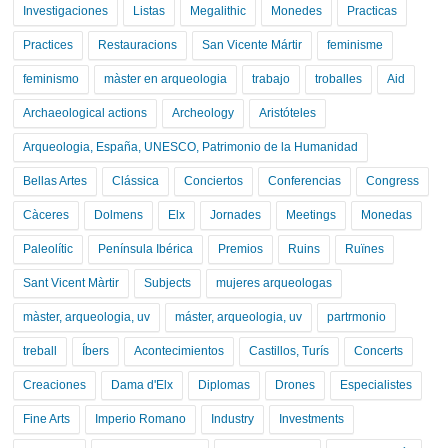
Investigaciones
Listas
Megalithic
Monedes
Practicas
Practices
Restauracions
San Vicente Mártir
feminisme
feminismo
màster en arqueologia
trabajo
troballes
Aid
Archaeological actions
Archeology
Aristóteles
Arqueologia, España, UNESCO, Patrimonio de la Humanidad
Bellas Artes
Clássica
Conciertos
Conferencias
Congress
Càceres
Dolmens
Elx
Jornades
Meetings
Monedas
Paleolític
Península Ibérica
Premios
Ruins
Ruïnes
Sant Vicent Màrtir
Subjects
mujeres arqueologas
màster, arqueologia, uv
máster, arqueologia, uv
partrmonio
treball
Íbers
Acontecimientos
Castillos, Turís
Concerts
Creaciones
Dama d'Elx
Diplomas
Drones
Especialistes
Fine Arts
Imperio Romano
Industry
Investments