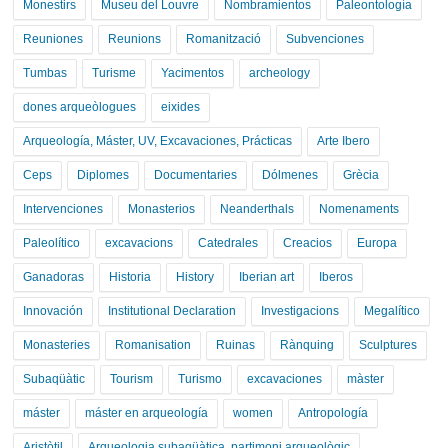
Monestirs
Museu del Louvre
Nombramientos
Paleontología
Reuniones
Reunions
Romanització
Subvenciones
Tumbas
Turisme
Yacimentos
archeology
dones arqueòlogues
eixides
Arqueología, Máster, UV, Excavaciones, Prácticas
Arte Ibero
Ceps
Diplomes
Documentaries
Dólmenes
Grècia
Intervenciones
Monasterios
Neanderthals
Nomenaments
Paleolítico
excavacions
Catedrales
Creacios
Europa
Ganadoras
Historia
History
Iberian art
Iberos
Innovación
Institutional Declaration
Investigacions
Megalítico
Monasteries
Romanisation
Ruinas
Rànquing
Sculptures
Subaqüàtic
Tourism
Turismo
excavaciones
màster
máster
máster en arqueología
women
Antropología
Aristòtil
Arqueologia subaqüàtica, partimoni arqueològic