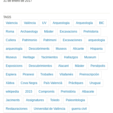
31 de enero de 2017
TAGS
Valencia
València
UV
Arqueologia
Arqueología
BIC
Roma
Archaeology
Máster
Excavacions
Prehistoria
Cullera
Patrimonio
Patrimoni
Excavaciones
arqueologia
arqueología
Descobriments
Museos
Alicante
Hispania
Museus
Heritage
Yacimientos
Hallazgos
Museum
Exposicions
Descubrimientos
Alacant
Màster
Persépolis
Espiera
Piranesi
Troballes
Vilafamés
Preinscripción
Xàtiva
Cova Negra
País Valencià
Pràctiques
Uruguai
wikipedia
2015
Compromís
Prehistòria
Albacete
Jaciments
Assignatures
Toledo
Paleontologia
Restauraciones
Universitat de València
guerra civil