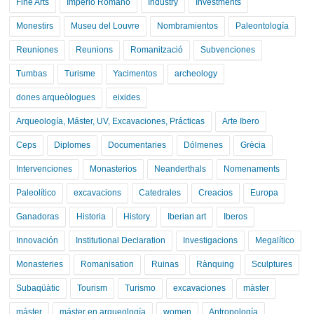
Fine Arts
Imperio Romano
Industry
Investments
Monestirs
Museu del Louvre
Nombramientos
Paleontología
Reuniones
Reunions
Romanització
Subvenciones
Tumbas
Turisme
Yacimentos
archeology
dones arqueòlogues
eixides
Arqueología, Máster, UV, Excavaciones, Prácticas
Arte Ibero
Ceps
Diplomes
Documentaries
Dólmenes
Grècia
Intervenciones
Monasterios
Neanderthals
Nomenaments
Paleolítico
excavacions
Catedrales
Creacios
Europa
Ganadoras
Historia
History
Iberian art
Iberos
Innovación
Institutional Declaration
Investigacions
Megalítico
Monasteries
Romanisation
Ruinas
Rànquing
Sculptures
Subaqüàtic
Tourism
Turismo
excavaciones
màster
máster
máster en arqueología
women
Antropología