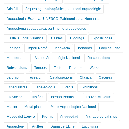
Aristòtil
Arqueologia subaqüàtica, partimoni arqueològic
Arqueologia, Espanya, UNESCO, Patrimoni de la Humanitat
Arqueología subaquática, partimonio arqueológico
Castells, Torís, València
Castles
Diggings
Exposiciones
Findings
Imperi Romà
Innovació
Jornadas
Lady of Elche
Mediterraneo
Museu Arqueològic Nacional
Restauracións
Subvencions
Tombes
Torís
Trabajos
Works
partrmoni
research
Catalogacions
Clásica
Cáceres
Especialistas
Espeleología
Events
Exhibitions
Gravacions
Història
Iberian Peninsula
Louvre Museum
Master
Metal plates
Muse Arqueológico Nacional
Museo del Louvre
Premis
Antigüedad
Archaeological sites
Arqueology
Art Iber
Dama de Elche
Esculturas