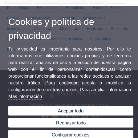
Espeleologia
Expedicions
Expeditions
Fòsils
Fósiles
Greece
Guanyadores
Innovation
Intervencions
Cookies y política de
Inversiones
Mediterran
Mediterrani
Rankings
Restoreds
privacidad
Sagunt
Sagunto
Saint Vincent Martyr
Subacuático
Tu privacidad es importante para nosotros. Por ello te
feminism
salidas
Íberos
informamos que utilizamos cookies propias y de terceros
para realizar análisis de uso y medición de nuestra página
web con el fin de personalizar contenidos,así como
proporcionar funcionalidades a las redes sociales o analizar
nuestro tráfico. Para continuar acepta o modifica la
configuración de nuestras cookies. Para ampliar información
Más información
Máster Universitario en Arqueología
Aceptar todo
Rechazar todo
Configurar cookies
© 2026 UV. - Avda Blasco Ibañez 28. 46010 Valencia. Teléfono: 96 3864242