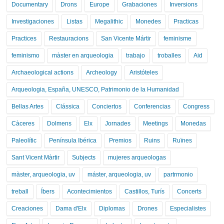
Documentary
Drons
Europe
Grabaciones
Inversions
Investigaciones
Listas
Megalithic
Monedes
Practicas
Practices
Restauracions
San Vicente Mártir
feminisme
feminismo
màster en arqueologia
trabajo
troballes
Aid
Archaeological actions
Archeology
Aristóteles
Arqueologia, España, UNESCO, Patrimonio de la Humanidad
Bellas Artes
Clássica
Conciertos
Conferencias
Congress
Càceres
Dolmens
Elx
Jornades
Meetings
Monedas
Paleolític
Península Ibérica
Premios
Ruins
Ruïnes
Sant Vicent Màrtir
Subjects
mujeres arqueologas
màster, arqueologia, uv
máster, arqueologia, uv
partrmonio
treball
Íbers
Acontecimientos
Castillos, Turís
Concerts
Creaciones
Dama d'Elx
Diplomas
Drones
Especialistes