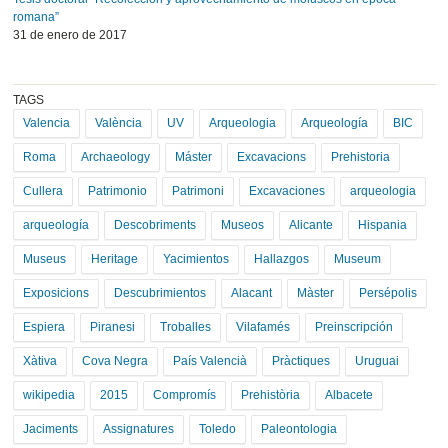
romana”
31 de enero de 2017
TAGS
Valencia
València
UV
Arqueologia
Arqueología
BIC
Roma
Archaeology
Máster
Excavacions
Prehistoria
Cullera
Patrimonio
Patrimoni
Excavaciones
arqueologia
arqueología
Descobriments
Museos
Alicante
Hispania
Museus
Heritage
Yacimientos
Hallazgos
Museum
Exposicions
Descubrimientos
Alacant
Màster
Persépolis
Espiera
Piranesi
Troballes
Vilafamés
Preinscripción
Xàtiva
Cova Negra
País Valencià
Pràctiques
Uruguai
wikipedia
2015
Compromís
Prehistòria
Albacete
Jaciments
Assignatures
Toledo
Paleontologia