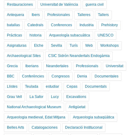
Restauraciones
Universitat de València
guerra civil
Antequera
Ibers
Profesionales
Talleres
Tallers
batallas
Catedrals
Conferences
Industria
Prehistory
Prácticas
historia
Arqueología subacuática
UNESCO
Asignaturas
Elche
Sevilla
Turís
Web
Workshops
Archaeological Sites
CSIC Sidrón Neandertals Endogàmia
Grecia
Iberians
Neandertales
Professionals
Universitat
BBC
Conferències
Congresos
Denia
Documentales
Llistes
Teulada
estudiar
Cepas
Documentals
Grau Vell
La Safor
Lucy
Excavations
National Archaeological Museum
Antigüetat
Arqueologia medieval, Edat Mitjana
Arqueologia subaqüàtica
Belles Arts
Catalogaciones
Declaració Instituconal