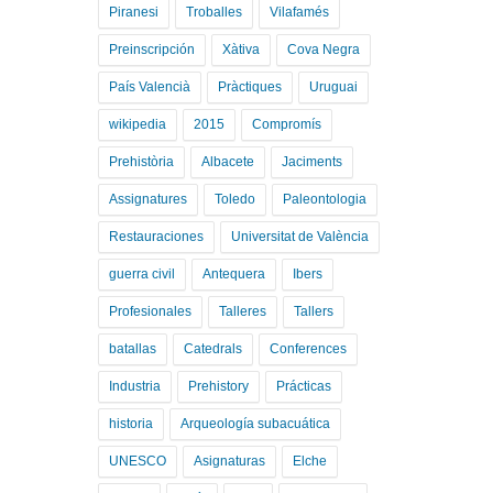
Piranesi
Troballes
Vilafamés
Preinscripción
Xàtiva
Cova Negra
País Valencià
Pràctiques
Uruguai
wikipedia
2015
Compromís
Prehistòria
Albacete
Jaciments
Assignatures
Toledo
Paleontologia
Restauraciones
Universitat de València
guerra civil
Antequera
Ibers
Profesionales
Talleres
Tallers
batallas
Catedrals
Conferences
Industria
Prehistory
Prácticas
historia
Arqueología subacuática
UNESCO
Asignaturas
Elche