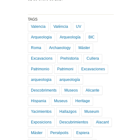
TAGS
Valencia
València
UV
Arqueologia
Arqueología
BIC
Roma
Archaeology
Máster
Excavacions
Prehistoria
Cullera
Patrimonio
Patrimoni
Excavaciones
arqueologia
arqueología
Descobriments
Museos
Alicante
Hispania
Museus
Heritage
Yacimientos
Hallazgos
Museum
Exposicions
Descubrimientos
Alacant
Màster
Persépolis
Espiera