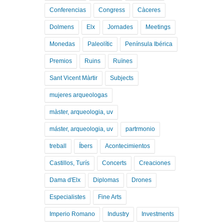
Conferencias
Congress
Càceres
Dolmens
Elx
Jornades
Meetings
Monedas
Paleolític
Península Ibérica
Premios
Ruins
Ruïnes
Sant Vicent Màrtir
Subjects
mujeres arqueologas
màster, arqueologia, uv
máster, arqueologia, uv
partrmonio
treball
Íbers
Acontecimientos
Castillos, Turís
Concerts
Creaciones
Dama d'Elx
Diplomas
Drones
Especialistes
Fine Arts
Imperio Romano
Industry
Investments