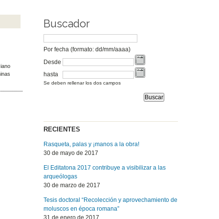
Buscador
Por fecha (formato: dd/mm/aaaa)
Desde
ciano
hasta
minas
Se deben rellenar los dos campos
RECIENTES
Rasqueta, palas y ¡manos a la obra!
30 de mayo de 2017
El Editatona 2017 contribuye a visibilizar a las
arqueólogas
30 de marzo de 2017
Tesis doctoral “Recolección y aprovechamiento de
moluscos en época romana”
31 de enero de 2017