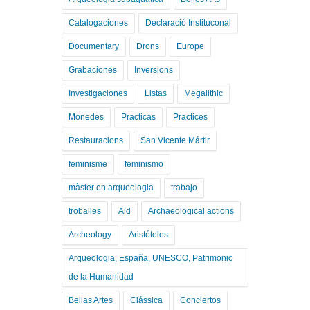
Catalogaciones
Declaració Instituconal
Documentary
Drons
Europe
Grabaciones
Inversions
Investigaciones
Listas
Megalithic
Monedes
Practicas
Practices
Restauracions
San Vicente Mártir
feminisme
feminismo
màster en arqueologia
trabajo
troballes
Aid
Archaeological actions
Archeology
Aristóteles
Arqueologia, España, UNESCO, Patrimonio
de la Humanidad
Bellas Artes
Clássica
Conciertos