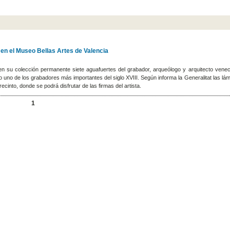
en el Museo Bellas Artes de Valencia
en su colección permanente siete aguafuertes del grabador, arqueólogo y arquitecto vene
 uno de los grabadores más importantes del siglo XVIII. Según informa la Generalitat las lá
recinto, donde se podrá disfrutar de las firmas del artista.
1