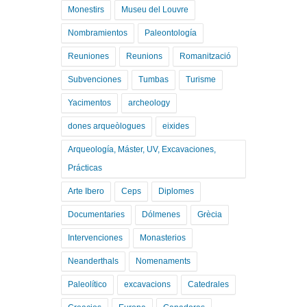
Monestirs
Museu del Louvre
Nombramientos
Paleontología
Reuniones
Reunions
Romanització
Subvenciones
Tumbas
Turisme
Yacimentos
archeology
dones arqueòlogues
eixides
Arqueología, Máster, UV, Excavaciones,
Prácticas
Arte Ibero
Ceps
Diplomes
Documentaries
Dólmenes
Grècia
Intervenciones
Monasterios
Neanderthals
Nomenaments
Paleolítico
excavacions
Catedrales