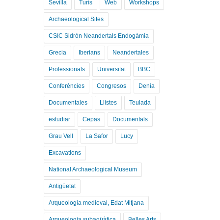
Sevilla
Turís
Web
Workshops
Archaeological Sites
CSIC Sidrón Neandertals Endogàmia
Grecia
Iberians
Neandertales
Professionals
Universitat
BBC
Conferències
Congresos
Denia
Documentales
Llistes
Teulada
estudiar
Cepas
Documentals
Grau Vell
La Safor
Lucy
Excavations
National Archaeological Museum
Antigüetat
Arqueologia medieval, Edat Mitjana
Arqueologia subaqüàtica
Belles Arts