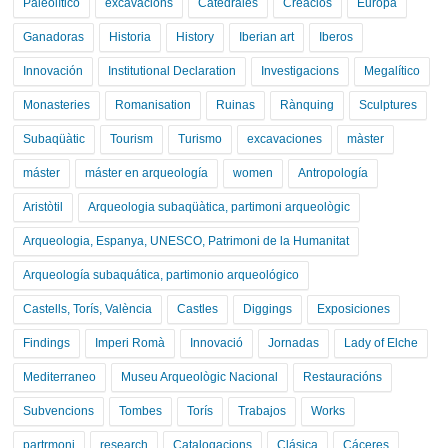
Paleolítico
excavacions
Catedrales
Creacios
Europa
Ganadoras
Historia
History
Iberian art
Iberos
Innovación
Institutional Declaration
Investigacions
Megalítico
Monasteries
Romanisation
Ruinas
Rànquing
Sculptures
Subaqüàtic
Tourism
Turismo
excavaciones
màster
máster
máster en arqueología
women
Antropología
Aristòtil
Arqueologia subaqüàtica, partimoni arqueològic
Arqueologia, Espanya, UNESCO, Patrimoni de la Humanitat
Arqueología subaquática, partimonio arqueológico
Castells, Torís, València
Castles
Diggings
Exposiciones
Findings
Imperi Romà
Innovació
Jornadas
Lady of Elche
Mediterraneo
Museu Arqueològic Nacional
Restauracións
Subvencions
Tombes
Torís
Trabajos
Works
partrmoni
research
Catalogacions
Clásica
Cáceres