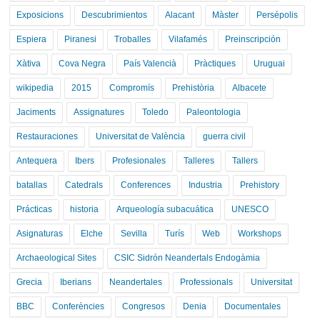
Exposicions
Descubrimientos
Alacant
Màster
Persépolis
Espiera
Piranesi
Troballes
Vilafamés
Preinscripción
Xàtiva
Cova Negra
País Valencià
Pràctiques
Uruguai
wikipedia
2015
Compromís
Prehistòria
Albacete
Jaciments
Assignatures
Toledo
Paleontologia
Restauraciones
Universitat de València
guerra civil
Antequera
Ibers
Profesionales
Talleres
Tallers
batallas
Catedrals
Conferences
Industria
Prehistory
Prácticas
historia
Arqueología subacuática
UNESCO
Asignaturas
Elche
Sevilla
Turís
Web
Workshops
Archaeological Sites
CSIC Sidrón Neandertals Endogàmia
Grecia
Iberians
Neandertales
Professionals
Universitat
BBC
Conferències
Congresos
Denia
Documentales