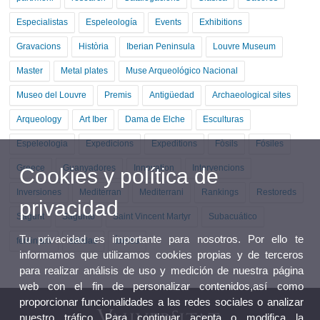
Especialistas
Espeleología
Events
Exhibitions
Gravacions
Història
Iberian Peninsula
Louvre Museum
Master
Metal plates
Muse Arqueológico Nacional
Museo del Louvre
Premis
Antigüedad
Archaeological sites
Arqueology
Art Iber
Dama de Elche
Esculturas
Espeleologia
Expedicions
Expeditions
Fòsils
Fósiles
Greece
Guanyadores
Innovation
Intervencions
Cookies y política de
Inversiones
Mediterran
Mediterrani
Rankings
Restoreds
privacidad
Sagunt
Sagunto
Saint Vincent Martyr
Subacuático
Tu privacidad es importante para nosotros. Por ello te
feminism
salidas
Íberos
informamos que utilizamos cookies propias y de terceros
para realizar análisis de uso y medición de nuestra página
web con el fin de personalizar contenidos,así como
proporcionar funcionalidades a las redes sociales o analizar
nuestro tráfico. Para continuar acepta o modifica la