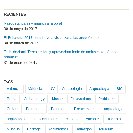
RECIENTES
Rasqueta, palas y ¡manos a la obra!
30 de mayo de 2017
El Editatona 2017 contribuye a visibilizar a las arqueólogas
30 de marzo de 2017
Tesis doctoral “Recolección y aprovechamiento de moluscos en época
romana”
31 de enero de 2017
TAGS
Valencia
València
UV
Arqueologia
Arqueología
BIC
Roma
Archaeology
Máster
Excavacions
Prehistoria
Cullera
Patrimonio
Patrimoni
Excavaciones
arqueologia
arqueología
Descobriments
Museos
Alicante
Hispania
Museus
Heritage
Yacimientos
Hallazgos
Museum