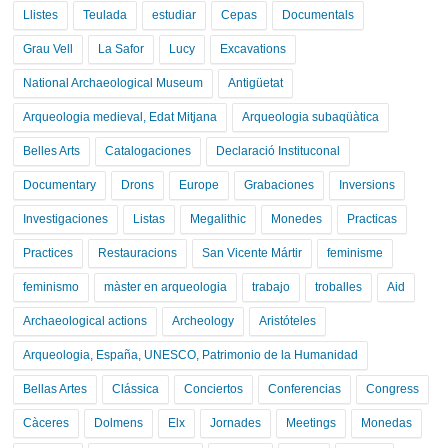
Llistes
Teulada
estudiar
Cepas
Documentals
Grau Vell
La Safor
Lucy
Excavations
National Archaeological Museum
Antigüetat
Arqueologia medieval, Edat Mitjana
Arqueologia subaqüàtica
Belles Arts
Catalogaciones
Declaració Instituconal
Documentary
Drons
Europe
Grabaciones
Inversions
Investigaciones
Listas
Megalithic
Monedes
Practicas
Practices
Restauracions
San Vicente Mártir
feminisme
feminismo
màster en arqueologia
trabajo
troballes
Aid
Archaeological actions
Archeology
Aristóteles
Arqueologia, España, UNESCO, Patrimonio de la Humanidad
Bellas Artes
Clássica
Conciertos
Conferencias
Congress
Càceres
Dolmens
Elx
Jornades
Meetings
Monedas