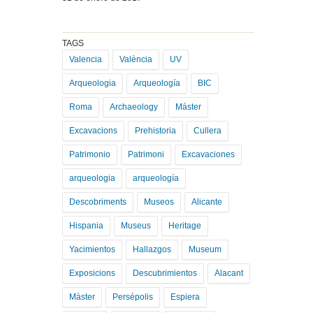
TAGS
Valencia
València
UV
Arqueologia
Arqueología
BIC
Roma
Archaeology
Máster
Excavacions
Prehistoria
Cullera
Patrimonio
Patrimoni
Excavaciones
arqueologia
arqueología
Descobriments
Museos
Alicante
Hispania
Museus
Heritage
Yacimientos
Hallazgos
Museum
Exposicions
Descubrimientos
Alacant
Màster
Persépolis
Espiera