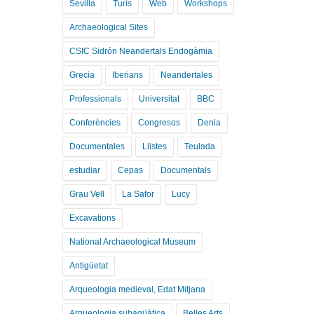
Sevilla
Turís
Web
Workshops
Archaeological Sites
CSIC Sidrón Neandertals Endogàmia
Grecia
Iberians
Neandertales
Professionals
Universitat
BBC
Conferències
Congresos
Denia
Documentales
Llistes
Teulada
estudiar
Cepas
Documentals
Grau Vell
La Safor
Lucy
Excavations
National Archaeological Museum
Antigüetat
Arqueologia medieval, Edat Mitjana
Arqueologia subaqüàtica
Belles Arts