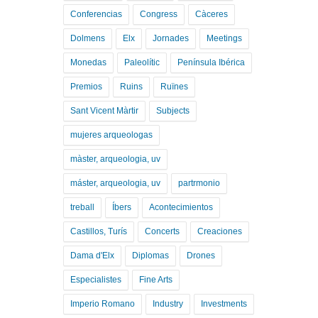
Conferencias
Congress
Càceres
Dolmens
Elx
Jornades
Meetings
Monedas
Paleolític
Península Ibérica
Premios
Ruins
Ruïnes
Sant Vicent Màrtir
Subjects
mujeres arqueologas
màster, arqueologia, uv
máster, arqueologia, uv
partrmonio
treball
Íbers
Acontecimientos
Castillos, Turís
Concerts
Creaciones
Dama d'Elx
Diplomas
Drones
Especialistes
Fine Arts
Imperio Romano
Industry
Investments