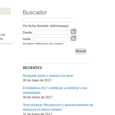
Buscador
Por fecha (formato: dd/mm/aaaa)
Desde
e los
hasta
aña.
Se deben rellenar los dos campos
RECIENTES
Rasqueta, palas y ¡manos a la obra!
30 de mayo de 2017
El Editatona 2017 contribuye a visibilizar a las
arqueólogas
30 de marzo de 2017
Tesis doctoral “Recolección y aprovechamiento de
moluscos en época romana”
31 de enero de 2017