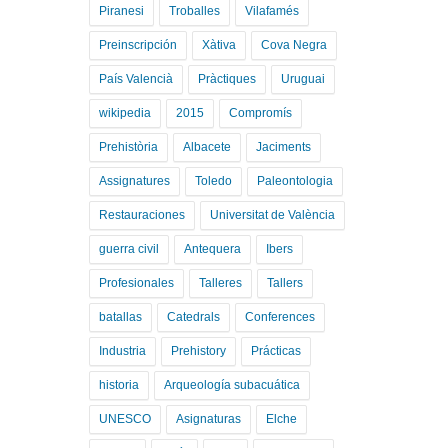
Piranesi
Troballes
Vilafamés
Preinscripción
Xàtiva
Cova Negra
País Valencià
Pràctiques
Uruguai
wikipedia
2015
Compromís
Prehistòria
Albacete
Jaciments
Assignatures
Toledo
Paleontologia
Restauraciones
Universitat de València
guerra civil
Antequera
Ibers
Profesionales
Talleres
Tallers
batallas
Catedrals
Conferences
Industria
Prehistory
Prácticas
historia
Arqueología subacuática
UNESCO
Asignaturas
Elche