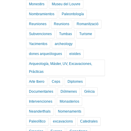
Monestirs
Museu del Louvre
Nombramientos
Paleontología
Reuniones
Reunions
Romanització
Subvenciones
Tumbas
Turisme
Yacimentos
archeology
dones arqueòlogues
eixides
Arqueología, Máster, UV, Excavaciones,
Prácticas
Arte Ibero
Ceps
Diplomes
Documentaries
Dólmenes
Grècia
Intervenciones
Monasterios
Neanderthals
Nomenaments
Paleolítico
excavacions
Catedrales