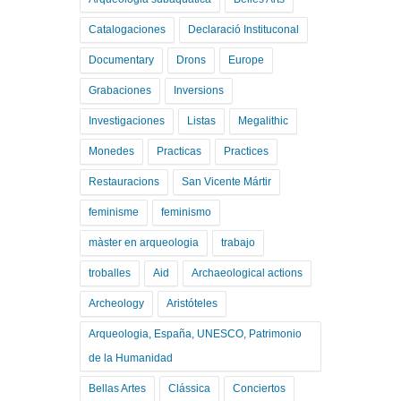
Catalogaciones
Declaració Instituconal
Documentary
Drons
Europe
Grabaciones
Inversions
Investigaciones
Listas
Megalithic
Monedes
Practicas
Practices
Restauracions
San Vicente Mártir
feminisme
feminismo
màster en arqueologia
trabajo
troballes
Aid
Archaeological actions
Archeology
Aristóteles
Arqueologia, España, UNESCO, Patrimonio
de la Humanidad
Bellas Artes
Clássica
Conciertos