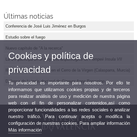
Últimas noticias
Conferencia de José Luis Jiménez en Burgos
Estudio sobre el fuego
Nuevo capítulo de "A la recerca"
Cookies y política de
La UV participa en el proyecto arqueológico de
Pompeii Insula VII
privacidad
III campaña arqueológica en el Cerro de la Virgen (Calasparra, Murcia)
Defensa de la tesis doctoral de Ginevra Anna Panzarino
Tu privacidad es importante para nosotros. Por ello te
informamos que utilizamos cookies propias y de terceros
para realizar análisis de uso y medición de nuestra página
web con el fin de personalizar contenidos,así como
proporcionar funcionalidades a las redes sociales o analizar
nuestro tráfico. Para continuar acepta o modifica la
configuración de nuestras cookies. Para ampliar información
Más información