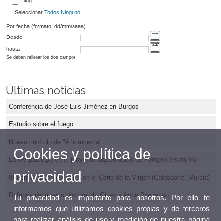
Blog
Seleccionar
Todos
Ninguno
Por fecha (formato: dd/mm/aaaa)
Desde
hasta
Se deben rellenar los dos campos
Últimas noticias
Conferencia de José Luis Jiménez en Burgos
Estudio sobre el fuego
Nuevo capítulo de "A la recerca"
Cookies y política de
La UV participa en el proyecto arqueológico de
Pompeii Insula VII
privacidad
III campaña arqueológica en el Cerro de la Virgen (Calasparra, Murcia)
Defensa de la tesis doctoral de Ginevra Anna Panzarino
Tu privacidad es importante para nosotros. Por ello te
informamos que utilizamos cookies propias y de terceros
para realizar análisis de uso y medición de nuestra página