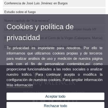
Conferencia de José Luis Jiménez en Burgos
Estudio sobre el fuego
Nuevo capítulo de "A la recerca"
Cookies y política de
La UV participa en el proyecto arqueológico de
Pompeii Insula VII
privacidad
III campaña arqueológica en el Cerro de la Virgen (Calasparra, Murcia)
Defensa de la tesis doctoral de Ginevra Anna Panzarino
Tu privacidad es importante para nosotros. Por ello te
informamos que utilizamos cookies propias y de terceros
para realizar análisis de uso y medición de nuestra página
web con el fin de personalizar contenidos,así como
proporcionar funcionalidades a las redes sociales o analizar
nuestro tráfico. Para continuar acepta o modifica la
configuración de nuestras cookies. Para ampliar información
Más información
Máster Universitario en Arqueología
Aceptar todo
Rechazar todo