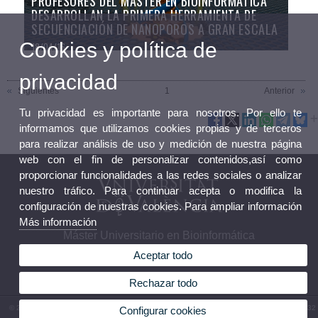
PROFESORES DEL MÁSTER EN BIOINFORMÁTICA
DESARROLLAN LA PRIMERA HERRAMIENTA DE
SECUENCIACIÓN DE NANOPOROS A GRAN ESCALA
Cookies y política de
18/04/16
privacidad
Siguientes
1
Anterior
Tu privacidad es importante para nosotros. Por ello te
informamos que utilizamos cookies propias y de terceros
para realizar análisis de uso y medición de nuestra página
web con el fin de personalizar contenidos,así como
proporcionar funcionalidades a las redes sociales o analizar
nuestro tráfico. Para continuar acepta o modifica la
configuración de nuestras cookies. Para ampliar información
Más información
Máster Universitario en Bioinformática
Aceptar todo
Rechazar todo
© 2026 UV. - Av. de la Universitat s/n 46100 Burjassot. Valencia. España. Tel (+34) 963 54 32
Configurar cookies
10