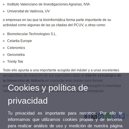
Instituto Valenciano de Investigaciones Agrarias, IVIA
Universitat de València, UV
o empresas en las que la bioinformática forma parte importante de su
actividad como algunas de las ya citadas del PCUV, u otras como:
Biomolecular Technologies S.L.
Celartia Europe
Celeromics
Genometra
Trinity Tek
Todo ello apunta a una importante acogida del máster y a unas excelentes
perspectivas de inserción de sus egresados dado el
interés estratégico de
la Universitat de València
en implantar este máster para formar
Cookies y política de
profesionales bioinformáticos para la conocida como Bioregión Comunidad
Valenciana y estrechar las relaciones con este sector emergente.
privacidad
Tu privacidad es importante para nosotros. Por ello te
informamos que utilizamos cookies propias y de terceros
para realizar análisis de uso y medición de nuestra página