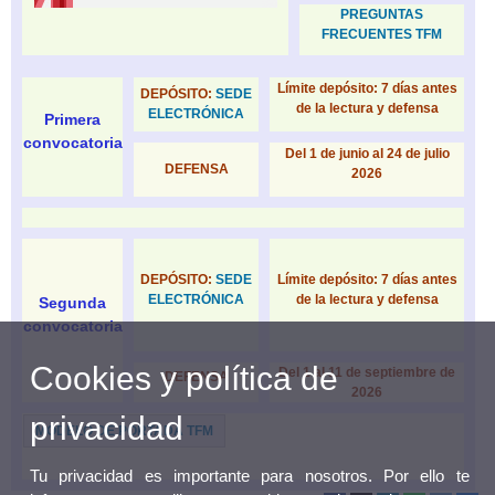
PREGUNTAS
FRECUENTES TFM
Límite depósito: 7 días antes
DEPÓSITO:
SEDE
de la lectura y defensa
ELECTRÓNICA
Primera
convocatoria
Del 1 de junio al 24 de julio
DEFENSA
2026
Límite depósito: 7 días antes
DEPÓSITO:
SEDE
de la lectura y defensa
ELECTRÓNICA
Segunda
convocatoria
Cookies y política de
Del 1 al 11 de septiembre de
DEFENSA
2026
privacidad
MODELO DE PORTADA TFM
Tu privacidad es importante para nosotros. Por ello te