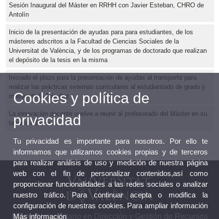
Sesión Inaugural del Máster en RRHH con Javier Esteban, CHRO de
Antolín
Inicio de la presentación de ayudas para para estudiantes, de los
másteres adscritos a la Facultad de Ciencias Sociales de la
Universitat de València, y de los programas de doctorado que realizan
el depósito de la tesis en la misma
Iniciado el plazo para la presentación de ayudas al transporte para
realizar las prácticas externas curriculares al estudiantado de grado y
Cookies y política de
máster de la Facultat
La innovación docente vuelve a reunir al profesorado del Máster en su
privacidad
tercera edición
Tu privacidad es importante para nosotros. Por ello te
informamos que utilizamos cookies propias y de terceros
para realizar análisis de uso y medición de nuestra página
web con el fin de personalizar contenidos,así como
proporcionar funcionalidades a las redes sociales o analizar
nuestro tráfico. Para continuar acepta o modifica la
configuración de nuestras cookies. Para ampliar información
Más información
Máster Universitario en Dirección y Gestión de Recursos