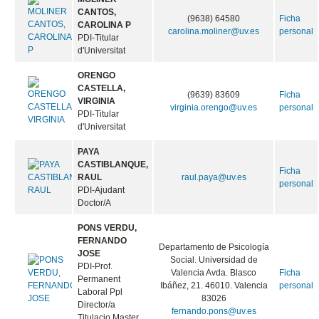
CANTOS,
(9638) 64580
Ficha
CAROLINA P
carolina.moliner@uv.es
personal
PDI-Titular
d'Universitat
ORENGO
CASTELLA,
(9639) 83609
Ficha
VIRGINIA
virginia.orengo@uv.es
personal
PDI-Titular
d'Universitat
PAYA
CASTIBLANQUE,
Ficha
RAUL
raul.paya@uv.es
personal
PDI-Ajudant
Doctor/A
PONS VERDU,
FERNANDO
Departamento de Psicología
JOSE
Social. Universidad de
PDI-Prof.
Valencia Avda. Blasco
Ficha
Permanent
Ibáñez, 21. 46010. Valencia
personal
Laboral Ppl
83026
Director/a
fernando.pons@uv.es
Titulacio Master