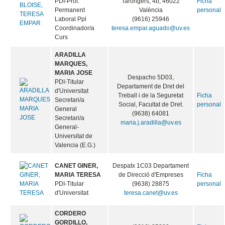
PDI-Prof.
Tarongers, 4b, 46022
Ficha
Permanent
València
personal
Laboral Ppl
(9616) 25946
Coordinador/a
teresa.empar.aguado@uv.es
Curs
ARADILLA
MARQUES,
MARIA JOSE
Despacho 5D03,
PDI-Titular
Departament de Dret del
d'Universitat
Treball i de la Seguretat
Ficha
Secretari/a
Social, Facultat de Dret.
personal
General
(9638) 64081
Secretari/a
maria.j.aradilla@uv.es
General-
Universitat de
Valencia (E.G.)
CANET GINER,
Despatx 1C03 Departament
MARIA TERESA
de Direcció d'Empreses
Ficha
PDI-Titular
(9638) 28875
personal
d'Universitat
teresa.canet@uv.es
CORDERO
GORDILLO,