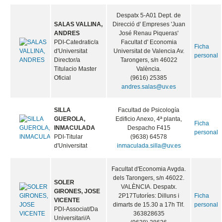
Despatx 5-A01 Dept. de
SALAS VALLINA,
Direcció d' Empreses 'Juan
ANDRES
José Renau Piqueras'
PDI-Catedratic/a
Facultat d' Economia
Ficha
d'Universitat
Universitat de Valencia Av.
personal
Director/a
Tarongers, s/n 46022
Titulacio Master
València.
Oficial
(9616) 25385
andres.salas@uv.es
SILLA
Facultad de Psicología
GUEROLA,
Edificio Anexo, 4ª planta,
Ficha
INMACULADA
Despacho F415
personal
PDI-Titular
(9638) 64578
d'Universitat
inmaculada.silla@uv.es
Facultat d'Economia Avgda.
dels Tarongers, s/n 46022.
SOLER
VALÈNCIA. Despatx.
GIRONES, JOSE
2P17Tutoríes: Dilluns i
Ficha
VICENTE
dimarts de 15.30 a 17h Tlf.
personal
PDI-Associat/Da
363828635
Universitari/A