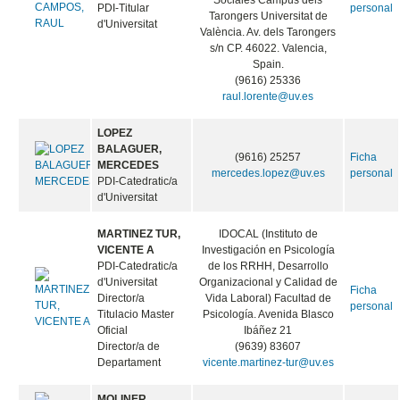
Sociales Campus dels
PDI-Titular
personal
Tarongers Universitat de
d'Universitat
València. Av. dels Tarongers
s/n CP. 46022. Valencia,
Spain.
(9616) 25336
raul.lorente@uv.es
LOPEZ
BALAGUER,
(9616) 25257
Ficha
MERCEDES
mercedes.lopez@uv.es
personal
PDI-Catedratic/a
d'Universitat
MARTINEZ TUR,
IDOCAL (Instituto de
VICENTE A
Investigación en Psicología
PDI-Catedratic/a
de los RRHH, Desarrollo
d'Universitat
Organizacional y Calidad de
Ficha
Director/a
Vida Laboral) Facultad de
personal
Titulacio Master
Psicología. Avenida Blasco
Oficial
Ibáñez 21
Director/a de
(9639) 83607
Departament
vicente.martinez-tur@uv.es
MOLINER