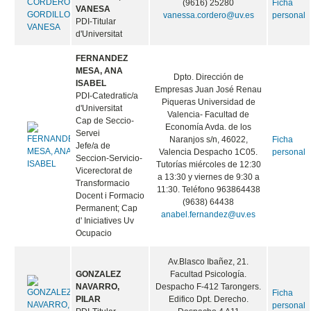
(9616) 25280
Ficha
VANESA
vanessa.cordero@uv.es
personal
PDI-Titular
d'Universitat
FERNANDEZ
MESA, ANA
Dpto. Dirección de
ISABEL
Empresas Juan José Renau
PDI-Catedratic/a
Piqueras Universidad de
d'Universitat
Valencia- Facultad de
Cap de Seccio-
Economía Avda. de los
Servei
Naranjos s/n, 46022,
Ficha
Jefe/a de
Valencia Despacho 1C05.
personal
Seccion-Servicio-
Tutorías miércoles de 12:30
Vicerectorat de
a 13:30 y viernes de 9:30 a
Transformacio
11:30. Teléfono 963864438
Docent i Formacio
(9638) 64438
Permanent; Cap
anabel.fernandez@uv.es
d' Iniciatives Uv
Ocupacio
Av.Blasco Ibañez, 21.
GONZALEZ
Facultad Psicología.
NAVARRO,
Despacho F-412 Tarongers.
Ficha
PILAR
Edifico Dpt. Derecho.
personal