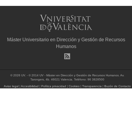
Máster Universitario en Dirección y Gestión de Recursos
Humanos
© 2026 UV. - © 2014 UV - Máster en Dirección y Gestión de Recursos Humanos. Av.
Tarongers, 4b. 46021 Valencia. Teléfono: 96 3828500
Aviso legal
|
Accesibilidad
|
Política privacidad
|
Cookies
|
Transparencia
|
Buzón de Contacto