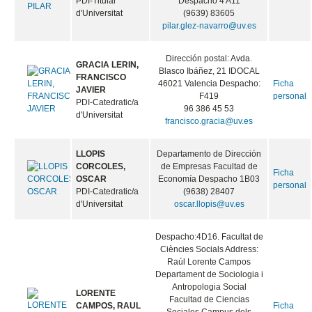
PDI-Titular
Despacho 4 A11
d'Universitat
(9639) 83605
pilar.glez-navarro@uv.es
Dirección postal: Avda.
GRACIA LERIN,
Blasco Ibáñez, 21 IDOCAL
FRANCISCO
46021 Valencia Despacho:
Ficha
JAVIER
F419
personal
PDI-Catedratic/a
96 386 45 53
d'Universitat
francisco.gracia@uv.es
LLOPIS
Departamento de Dirección
CORCOLES,
de Empresas Facultad de
Ficha
OSCAR
Economía Despacho 1B03
personal
PDI-Catedratic/a
(9638) 28407
d'Universitat
oscar.llopis@uv.es
Despacho:4D16. Facultat de
Ciències Socials Address:
Raúl Lorente Campos
Departament de Sociologia i
Antropologia Social
LORENTE
Facultad de Ciencias
CAMPOS, RAUL
Ficha