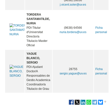
(9638) 28636
j.vicent.soler@uv.es
TORDERA
SANTAMATILDE,
NURIA
PDI-Titular
(9638) 64566
Ficha
d'Universitat
nuria.tordera@uv.es
personal
Director/a
Titulacio Master
Oficial
YAGUE
BLANCO,
SERGIO
PDI-Ajudant
28755
Ficha
Doctor/A
sergio.yague@uv.es
personal
Responsables de
Gestio Academica
Coordinador/a
Titulacio de Grau