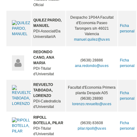
Oficial
Despacho 1P04A Facultat
QUILEZ PARDO,
d'Economia Paseo
MANUEL
Ficha
Tarongers s/n 46021
PDI-Associat/Da
personal
Valencia
Universitari/A
manuel.quilez@uv.es
REDONDO
CANO, ANA
(9638) 28886
Ficha
MARIA
ana.redondo@uv.es
personal
PDI-Titular
d'Universitat
REVUELTO
Facultat d'Economia Primera
TABOADA,
planta Despatx A05
Ficha
LORENZO
(9638) 28890
personal
PDI-Catedratic/a
lorenzo.revuelto@uv.es
d'Universitat
RIPOLL
BOTELLA, PILAR
(9639) 83608
Ficha
PDI-Titular
pilar.ripoll@uv.es
personal
d'Universitat