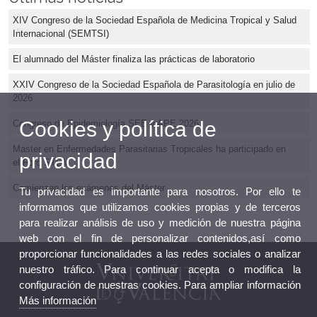
XIV Congreso de la Sociedad Española de Medicina Tropical y Salud
Internacional (SEMTSI)
El alumnado del Máster finaliza las prácticas de laboratorio
XXIV Congreso de la Sociedad Española de Parasitología en julio de
2026
Cookies y política de
Congreso de Epidemiología SEE y APE 2026
Master en Enfermedades Parasitarias Tropicales ha participado en
privacidad
el Foro STEM
Comienzan los exámenes del Máster
Tu privacidad es importante para nosotros. Por ello te
informamos que utilizamos cookies propias y de terceros
para realizar análisis de uso y medición de nuestra página
web con el fin de personalizar contenidos,así como
proporcionar funcionalidades a las redes sociales o analizar
nuestro tráfico. Para continuar acepta o modifica la
configuración de nuestras cookies. Para ampliar información
Más información